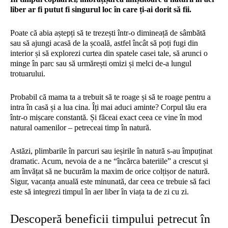
liber ar fi putut fi singurul loc în care ți-ai dorit să fii.
Poate că abia aștepți să te trezești într-o dimineață de sâmbătă
sau să ajungi acasă de la școală, astfel încât să poți fugi din
interior și să explorezi curtea din spatele casei tale, să arunci o
minge în parc sau să urmărești omizi și melci de-a lungul
trotuarului.
Probabil că mama ta a trebuit să te roage și să te roage pentru a
intra în casă și a lua cina. Îți mai aduci aminte? Corpul tău era
într-o mișcare constantă. Și făceai exact ceea ce vine în mod
natural oamenilor – petreceai timp în natură.
Astăzi, plimbarile în parcuri sau ieșirile în natură s-au împuținat
dramatic. Acum, nevoia de a ne “încărca bateriile” a crescut și
am învățat să ne bucurăm la maxim de orice colțișor de natură.
Sigur, vacanța anuală este minunată, dar ceea ce trebuie să faci
este să integrezi timpul în aer liber în viața ta de zi cu zi.
Descoperă beneficii timpului petrecut în