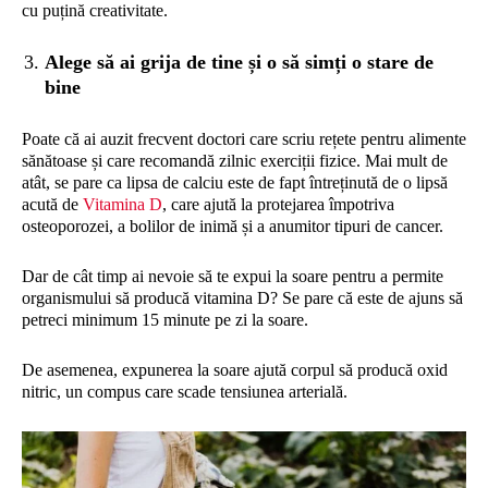
cu puțină creativitate.
Alege să ai grija de tine și o să simți o stare de
bine
Poate că ai auzit frecvent doctori care scriu rețete pentru alimente
sănătoase și care recomandă zilnic exerciții fizice. Mai mult de
atât, se pare ca lipsa de calciu este de fapt întreținută de o lipsă
acută de
Vitamina D
, care ajută la protejarea împotriva
osteoporozei, a bolilor de inimă și a anumitor tipuri de cancer.
Dar de cât timp ai nevoie să te expui la soare pentru a permite
organismului să producă vitamina D? Se pare că este de ajuns să
petreci minimum 15 minute pe zi la soare.
De asemenea, expunerea la soare ajută corpul să producă oxid
nitric, un compus care scade tensiunea arterială.