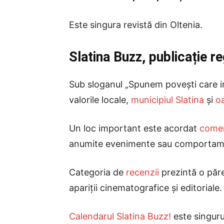
Este singura revistă din Oltenia.
Slatina Buzz, publicație r
Sub sloganul „Spunem povești care in
valorile locale,
municipiul Slatina
și
o
Un loc important este acordat
comen
anumite evenimente sau comportame
Categoria de
recenzii
prezintă o păre
apariții cinematografice și editoriale.
Calendarul Slatina Buzz!
este singuru