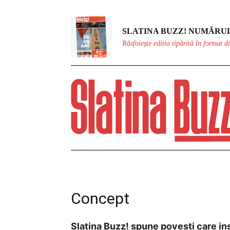
SLATINA BUZZ! NUMĂRUL
Răsfoiește ediția tipărită în format di
Concept
Slatina Buzz! spune povești care inspi