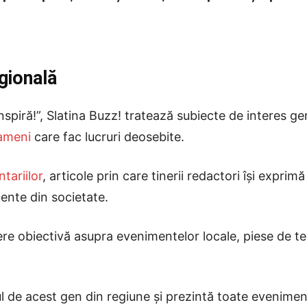
egională
spiră!”, Slatina Buzz! tratează subiecte de interes g
ameni
care fac lucruri deosebite.
tariilor
, articole prin care tinerii redactori își exprim
nte din societate.
re obiectivă asupra evenimentelor locale, piese de tea
l de acest gen din regiune și prezintă toate eveniment