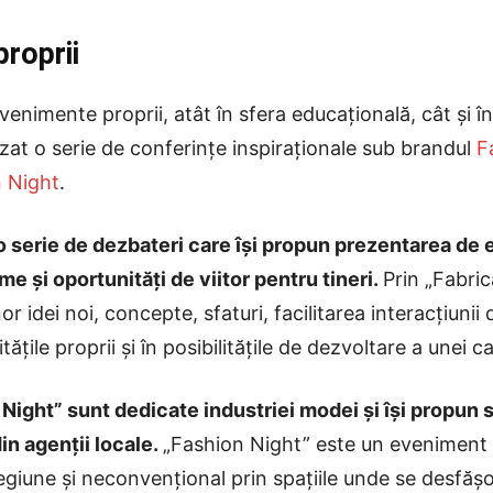
proprii
enimente proprii, atât în sfera educațională, cât și în
zat o serie de conferințe inspiraționale sub brandul
F
n Night
.
o serie de dezbateri care își propun prezentarea de 
me și oportunități de viitor pentru tineri.
Prin „Fabri
or idei noi, concepte, sfaturi, facilitarea interacțiunii d
itățile proprii și în posibilitățile de dezvoltare a unei 
ight” sunt dedicate industriei modei și își propun 
in agenții locale.
„Fashion Night” este un eveniment 
 regiune și neconvențional prin spațiile unde se desfăș