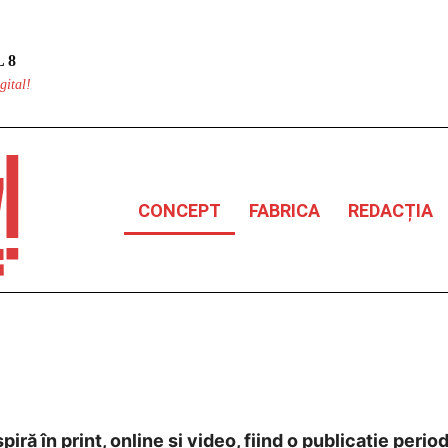
 8
gital!
CONCEPT
FABRICA
REDACȚIA
ră în print, online și video, fiind o publicație period