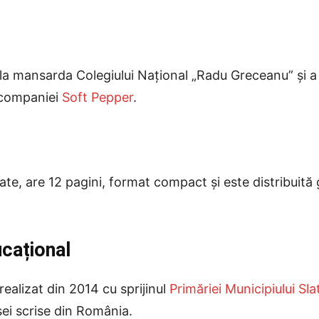
a mansarda Colegiului Național „Radu Greceanu” și a fo
a companiei
Soft Pepper
.
late, are 12 pagini, format compact și este distribuită 
cațional
ealizat din 2014 cu sprijinul
Primăriei Municipiului Sla
ei scrise din România.