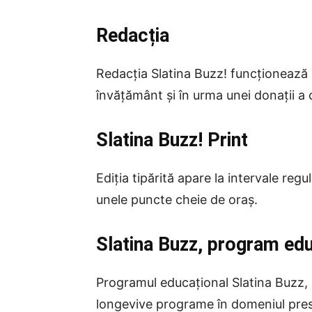
Redacția
Redacția Slatina Buzz! funcționează l
învățământ și în urma unei donații 
Slatina Buzz! Print
Ediția tipărită apare la intervale regu
unele puncte cheie de oraș.
Slatina Buzz, program edu
Programul educațional Slatina Buzz, r
longevive programe în domeniul pres