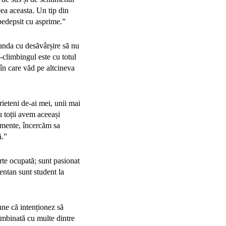
eea aceasta. Un tip din
 pedepsit cu asprime.”
anda cu desăvârșire să nu
e-climbingul este cu totul
în care văd pe altcineva
ieteni de-ai mei, unii mai
u toții avem aceeași
dimente, încercăm sa
ă.”
te ocupată; sunt pasionat
entan sunt student la
une că intenționez să
 îmbinată cu multe dintre