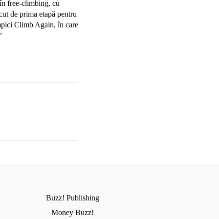
în free-climbing, cu
ecut de prima etapă pentru
mpici Climb Again, în care
”
Buzz! Publishing
Money Buzz!