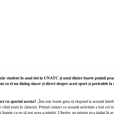
năr student în anul doi la UNATC și unul dintre foarte puținii pract
 cu el un dialog sincer și direct despre acest sport și pericolele la
act cu sportul acesta?
„Îmi este foarte greu să răspund la această între
e când eram în cărucior. Primul contact cu această activitate a fost cel m
 înainte ca eu să pot avea a-mintiri. Ulterior, un prieten m-a inițiat în ace