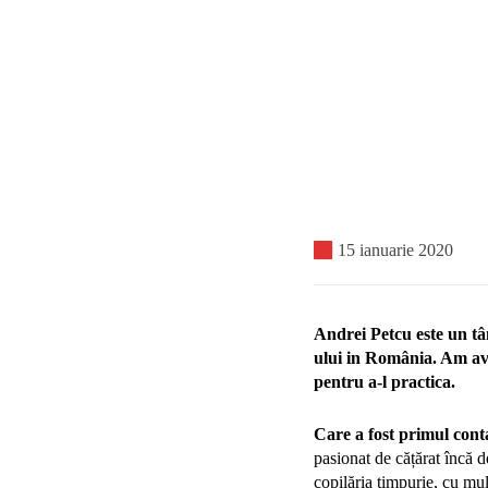
15 ianuarie 2020
Andrei Petcu este un tâ
ului in România. Am avut
pentru a-l practica.
Care a fost primul cont
pasionat de cățărat încă d
copilăria timpurie, cu mult