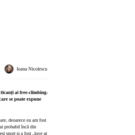
Ioana Nicolescu
icanți ai free-climbing-
 care se poate expune
bare, deoarece eu am fost
ai probabil încă din
st sport și a fost „love at