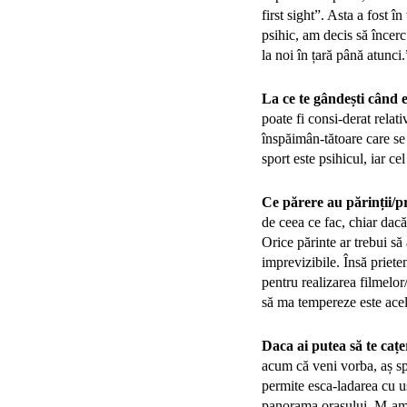
first sight”. Asta a fost 
psihic, am decis să încerc
la noi în țară până atunci.
La ce te gândești când e
poate fi consi-derat relat
înspăimân-tătoare care se 
sport este psihicul, iar c
Ce părere au părinții/pr
de ceea ce fac, chiar dacă
Orice părinte ar trebui să
imprevizibile. Însă priete
pentru realizarea filmelor
să ma tempereze este acela
Daca ai putea să te cațer
acum că veni vorba, aș sp
permite esca-ladarea cu u
panorama orașului. M-am g