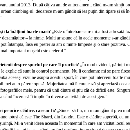
în vara anului 2013. După câțiva ani de antrenament, când m-am simțit pregă
 urban climbing-ul, deoarece m-am gândit să ies puțin din tipare și să în
”
ști la înălțimi foarte mari?
„Este o întrebare care mi-a fost adresată foa
iv dezamăgitor – la nimic. Mulți ar spune că în acele momente s-ar gândi 
pot întampla, însă eu prefer să am o minte limpede și o stare pozitivă. 
el mai important mușchi este creierul.”
ietenii despre sportul pe care îl practici?
„În mod evident, părinții me
 le explic că sunt în control permanent. Nu îi condamn: mi se pare firesc
 aibă aceeași viziune asupra acestui sport, în care pot interveni foarte mu
nii mei au o părere opusă. Majoritatea mă încurajează și apreciază ceea c
/fotografiilor mele, pentru că unii dintre ei știu cât de dificil este. Sin
 când încerc să îi implic în diverse activități de acest gen.”
i pe orice clădire, care ar fi?
„Sincer să fiu, nu m-am gândit prea mult
une totuși că este The Shard, din Londra. Este o clădire superbă, cu u
șurință. Mi-a venit ideea aceasta în momentul în care am vizitat locul re
ândit instant la asta când am fost profund impresionat de ceea ce vezi