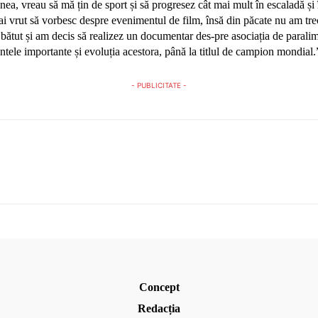
ea, vreau să mă țin de sport și să progresez cât mai mult în escaladă și 
, ai vrut să vorbesc despre evenimentul de film, însă din păcate nu am tr
bătut și am decis să realizez un documentar des-pre asociația de parali
tele importante și evoluția acestora, până la titlul de campion mondial.
- PUBLICITATE -
Concept
Redacția