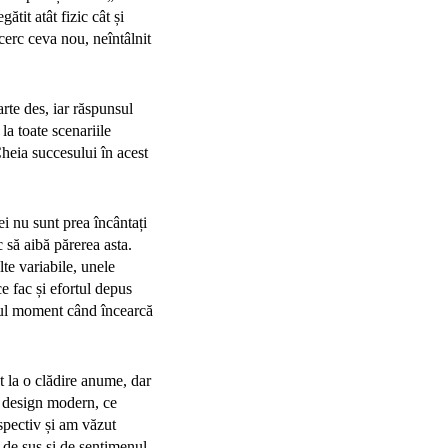
tit atât fizic cât și
cerc ceva nou, neîntâlnit
rte des, iar răspunsul
la toate scenariile
Cheia succesului în acest
i nu sunt prea încântați
 să aibă părerea asta.
lte variabile, unele
e fac și efortul depus
gurul moment când încearcă
 la o clădire anume, dar
n design modern, ce
spectiv și am văzut
 de sus și de sentimenul