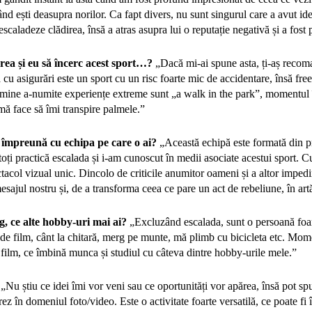
 când ești deasupra norilor. Ca fapt divers, nu sunt singurul care a avut id
scaladeze clădirea, însă a atras asupra lui o reputație negativă și a fost
rea și eu să încerc acest sport…?
„Dacă mi-ai spune asta, ți-aș recom
 cu asigurări este un sport cu un risc foarte mic de accidentare, însă fre
 mine a-numite experiențe extreme sunt „a walk in the park”, momentul 
mă face să îmi transpire palmele.”
 împreună cu echipa pe care o ai?
„Această echipă este formată din pr
toți practică escalada și i-am cunoscut în medii asociate acestui sport. C
ctacol vizual unic. Dincolo de criticile anumitor oameni și a altor impe
sajul nostru și, de a transforma ceea ce pare un act de rebeliune, în art
g, ce alte hobby-uri mai ai?
„Excluzând escalada, sunt o persoană foar
 de film, cânt la chitară, merg pe munte, mă plimb cu bicicleta etc. Mom
ilm, ce îmbină munca și studiul cu câteva dintre hobby-urile mele.”
„Nu știu ce idei îmi vor veni sau ce oportunități vor apărea, însă pot sp
crez în domeniul foto/video. Este o activitate foarte versatilă, ce poate fi