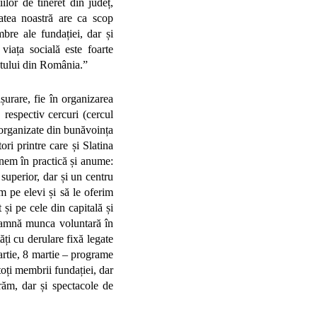
ilor de tineret din județ,
tatea noastră are ca scop
bre ale fundației, dar și
iața socială este foarte
etului din România.”
șurare, fie în organizarea
, respectiv cercuri (cercul
t organizate din bunăvoința
ri printre care și Slatina
nem în practică și anume:
 superior, dar și un centru
im pe elevi și să le oferim
t și pe cele din capitală și
seamnă munca voluntară în
ăți cu derulare fixă legate
artie, 8 martie – programe
toți membrii fundației, dar
răm, dar și spectacole de