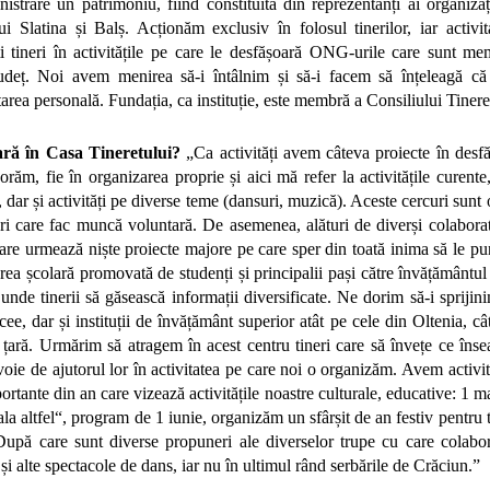
istrare un patrimoniu, fiind constituită din reprezentanți ai organizați
ui Slatina și Balș. Acționăm exclusiv în folosul tinerilor, iar activi
i tineri în activitățile pe care le desfășoară ONG-urile care sunt mem
udeț. Noi avem menirea să-i întâlnim și să-i facem să înțeleagă că v
area personală. Fundația, ca instituție, este membră a Consiliului Tiner
oară în Casa Tineretului?
„Ca activități avem câteva proiecte în desfă
orăm, fie în organizarea proprie și aici mă refer la activitățile curente
ă), dar și activități pe diverse teme (dansuri, muzică). Aceste cercuri sun
i care fac muncă voluntară. De asemenea, alături de diverși colaborato
re urmează niște proiecte majore pe care sper din toată inima să le pu
rea școlară promovată de studenți și principalii pași către învățământul
unde tinerii să găsească informații diversificate. Ne dorim să-i sprijin
icee, dar și instituții de învățământ superior atât pe cele din Oltenia, câ
n țară. Urmărim să atragem în acest centru tineri care să învețe ce în
voie de ajutorul lor în activitatea pe care noi o organizăm. Avem activit
rtante din an care vizează activitățile noastre culturale, educative: 1 m
la altfel“, program de 1 iunie, organizăm un sfârșit de an festiv pentru 
 După care sunt diverse propuneri ale diverselor trupe cu care colabo
i alte spectacole de dans, iar nu în ultimul rând serbările de Crăciun.”