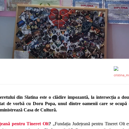
etului din Slatina este o clădire impozantă, la intersecția a do
 stat de vorbă cu Doru Popa, unul dintre oamenii care se ocupă
dministrează Casa de Cultură.
țeană pentru Tineret Olt
?
„Fundația Județeană pentru Tineret Olt este