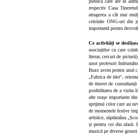
publică care are în admin
respectiv Casa Tineretul
atragerea a cât mai mulț
celelalte ONG-uri din j
importantă pentru dezvolt
Ce activități se desfăș
asociațiilor cu care colab
literar, cercuri de pictur
unor profesori îndrumător
Buzz avem pentru anul ca
„Fabrica de idei“, orienta
de tineret de consultanță 
posibilitatea de a vizita l
alte orașe importante di
sprijinul celor care au ne
de momentele festive impo
artistice, săptămâna „Școa
și pentru cei din afară.
muzică pe diverse genuri ș