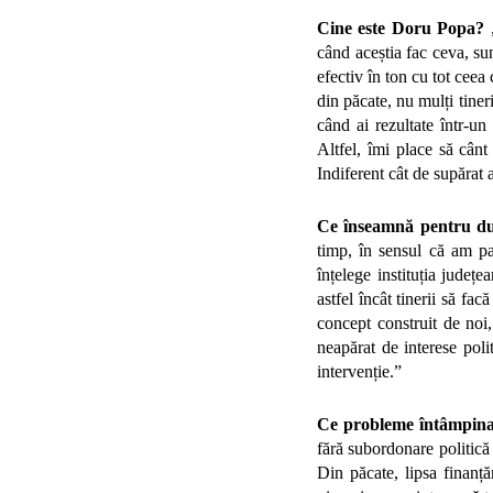
Cine este Doru Popa?
când aceștia fac ceva, su
efectiv în ton cu tot ceea
din păcate, nu mulți tiner
când ai rezultate într-un 
Altfel, îmi place să cânt
Indiferent cât de supărat a
Ce înseamnă pentru du
timp, în sensul că am part
înțelege instituția județ
astfel încât tinerii să fa
concept construit de noi,
neapărat de interese polit
intervenție.”
Ce probleme întâmpin
fără subordonare politică ș
Din păcate, lipsa finanță