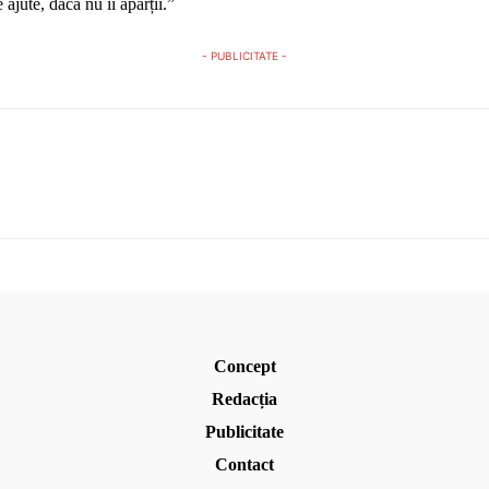
 ajute, dacă nu îi aparții.”
- PUBLICITATE -
Concept
Redacția
Publicitate
Contact