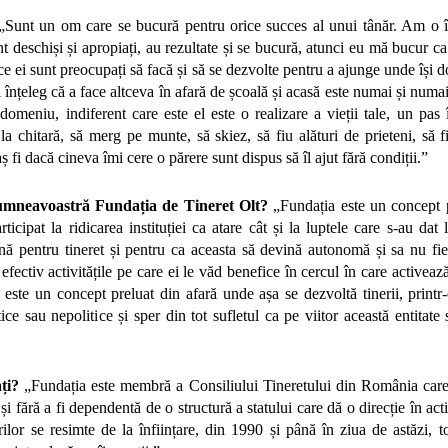
„Sunt un om care se bucură pentru orice succes al unui tânăr. Am o î
nt deschiși și apropiați, au rezultate și se bucură, atunci eu mă bucur c
 ce ei sunt preocupați să facă și să se dezvolte pentru a ajunge unde își do
i înțeleg că a face altceva în afară de școală și acasă este numai și numai 
domeniu, indiferent care este el este o realizare a vieții tale, un pas 
 la chitară, să merg pe munte, să skiez, să fiu alături de prieteni, să f
ș fi dacă cineva îmi cere o părere sunt dispus să îl ajut fără condiții.”
mneavoastră Fundația de Tineret Olt?
„Fundația este un concept 
icipat la ridicarea instituției ca atare cât și la luptele care s-au dat
eană pentru tineret și pentru ca aceasta să devină autonomă și sa nu fi
că efectiv activitățile pe care ei le văd benefice în cercul în care activea
 este un concept preluat din afară unde așa se dezvoltă tinerii, printr
ice sau nepolitice și sper din tot sufletul ca pe viitor această entitat
ați?
„Fundația este membră a Consiliului Tineretului din România care
i fără a fi dependentă de o structură a statului care dă o direcție în acti
rilor se resimte de la înființare, din 1990 și până în ziua de astăzi, t