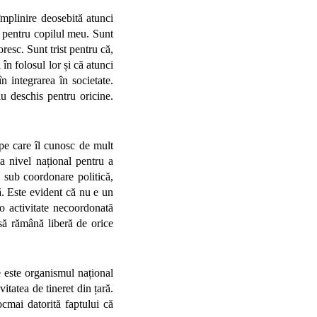
mplinire deosebită atunci
a pentru copilul meu. Sunt
resc. Sunt trist pentru că,
în folosul lor și că atunci
în integrarea în societate.
iu deschis pentru oricine.
pe care îl cunosc de mult
 la nivel național pentru a
e sub coordonare politică,
ză. Este evident că nu e un
-o activitate necoordonată
e să rămână liberă de orice
 este organismul național
vitatea de tineret din țară.
ocmai datorită faptului că