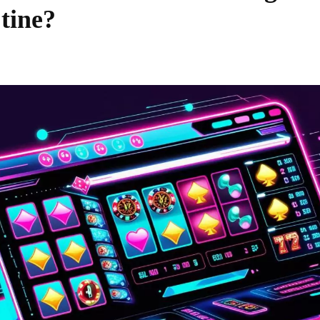
tine?