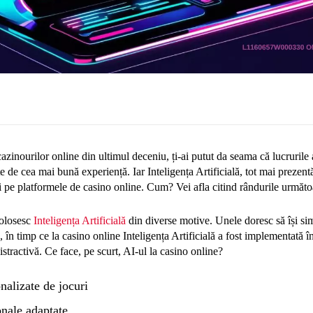
azinourilor online din ultimul deceniu, ți-ai putut da seama că lucrurile a
te de cea mai bună experiență. Iar Inteligența Artificială, tot mai prezentă 
 pe platformele de casino online. Cum? Vei afla citind rândurile următo
folosesc
Inteligența Artificială
din diverse motive. Unele doresc să își sim
, în timp ce la casino online Inteligența Artificială a fost implementată în 
istractivă. Ce face, pe scurt, AI-ul la casino online?
alizate de jocuri
nale adaptate