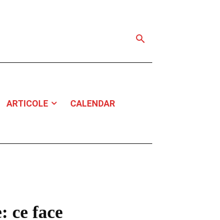
ARTICOLE
CALENDAR
: ce face