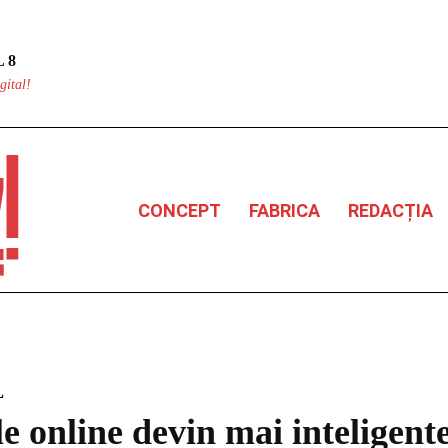
 8
gital!
CONCEPT
FABRICA
REDACȚIA
L
e online devin mai inteligente