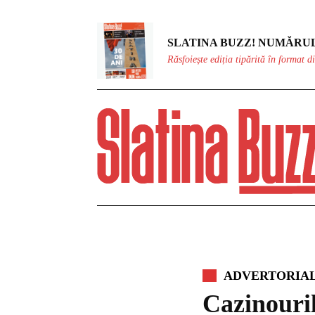
SLATINA BUZZ! NUMĂRUL
Răsfoiește ediția tipărită în format di
ADVERTORIA
Cazinouril