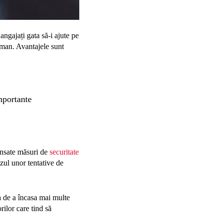
ngajați gata să-i ajute pe
uman. Avantajele sunt
mportante
ansate măsuri de
securitate
azul unor tentative de
ța de a încasa mai multe
rilor care tind să