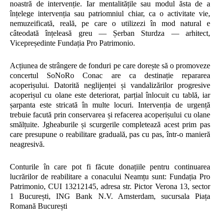
noastră de intervenție. Iar mentalitățile sau modul ăsta de a
înțelege intervenția sau patriomniul chiar, ca o activitate vie,
nemuzeificată, reală, pe care o utilizezi în mod natural e
câteodată înțeleasă greu — Șerban Sturdza — arhitect,
Vicepreședinte Fundația Pro Patrimonio.
Acțiunea de strângere de fonduri pe care dorește să o promoveze
concertul SoNoRo Conac are ca destinație repararea
acoperișului. Datorită neglijenței și vandalizărilor progresive
acoperișul cu olane este deteriorat, parțial înlocuit cu tablă, iar
șarpanta este stricată în multe locuri. Intervenția de urgență
trebuie facută prin conservarea și refacerea acoperișului cu olane
smălțuite. Jgheaburile și scurgerile completează acest prim pas
care presupune o reabilitare graduală, pas cu pas, într-o manieră
neagresivă.
Conturile în care pot fi făcute donațiile pentru continuarea
lucrărilor de reabilitare a conacului Neamțu sunt: Fundația Pro
Patrimonio, CUI 13212145, adresa str. Pictor Verona 13, sector
1 București, ING Bank N.V. Amsterdam, sucursala Piața
Romană București