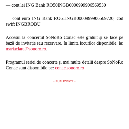
— cont lei ING Bank RO50INGB0000999906569530
— cont euro ING Bank RO61INGB0000999906569720, cod
swift INGBROBU
Accesul la concertul SoNoRo Conac este gratuit și se face pe
bază de invitație sau rezervare, în limita locurilor disponibile, la:
mariaclara@sonoro.ro
.
Programul seriei de concerte și mai multe detalii despre SoNoRo
Conac sunt disponibile pe:
conac.sonoro.ro
- PUBLICITATE -