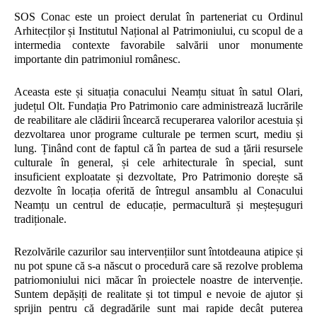
SOS Conac este un proiect derulat în parteneriat cu Ordinul
Arhitecților și Institutul Național al Patrimoniului, cu scopul de a
intermedia contexte favorabile salvării unor monumente
importante din patrimoniul românesc.
Aceasta este și situația conacului Neamțu situat în satul Olari,
județul Olt. Fundația Pro Patrimonio care administrează lucrările
de reabilitare ale clădirii încearcă recuperarea valorilor acestuia și
dezvoltarea unor programe culturale pe termen scurt, mediu și
lung. Ținând cont de faptul că în partea de sud a țării resursele
culturale în general, și cele arhitecturale în special, sunt
insuficient exploatate și dezvoltate, Pro Patrimonio dorește să
dezvolte în locația oferită de întregul ansamblu al Conacului
Neamțu un centrul de educație, permacultură și meșteșuguri
tradiționale.
Rezolvările cazurilor sau intervențiilor sunt întotdeauna atipice și
nu pot spune că s-a născut o procedură care să rezolve problema
patriomoniului nici măcar în proiectele noastre de intervenție.
Suntem depășiți de realitate și tot timpul e nevoie de ajutor și
sprijin pentru că degradările sunt mai rapide decât puterea