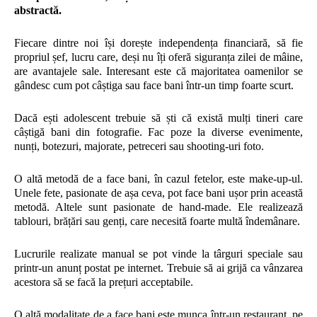
abstractă.
Fiecare dintre noi își dorește independența financiară, să fie
propriul șef, lucru care, deși nu îți oferă siguranța zilei de mâine,
are avantajele sale. Interesant este că majoritatea oamenilor se
gândesc cum pot câștiga sau face bani într-un timp foarte scurt.
Dacă ești adolescent trebuie să ști că există mulți tineri care
câștigă bani din fotografie. Fac poze la diverse evenimente,
nunți, botezuri, majorate, petreceri sau shooting-uri foto.
O altă metodă de a face bani, în cazul fetelor, este make-up-ul.
Unele fete, pasionate de așa ceva, pot face bani ușor prin această
metodă. Altele sunt pasionate de hand-made. Ele realizează
tablouri, brățări sau genți, care necesită foarte multă îndemânare.
Lucrurile realizate manual se pot vinde la târguri speciale sau
printr-un anunț postat pe internet. Trebuie să ai grijă ca vânzarea
acestora să se facă la prețuri acceptabile.
O altă modalitate de a face bani este munca într-un restaurant, pe