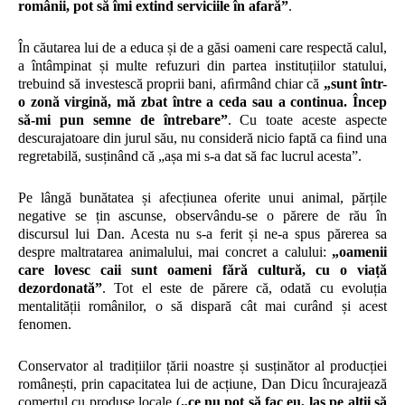
românii, pot să îmi extind serviciile în afară”
.
În căutarea lui de a educa și de a găsi oameni care respectă calul,
a întâmpinat și multe refuzuri din partea instituțiilor statului,
trebuind să investescă proprii bani, aﬁrmând chiar că
„sunt într-
o zonă virgină, mă zbat între a ceda sau a continua. Încep
să-mi pun semne de întrebare”
. Cu toate aceste aspecte
descurajatoare din jurul său, nu consideră nicio faptă ca ﬁind una
regretabilă, susținând că „așa mi s-a dat să fac lucrul acesta”.
Pe lângă bunătatea și afecțiunea oferite unui animal, părțile
negative se țin ascunse, observându-se o părere de rău în
discursul lui Dan. Acesta nu s-a ferit și ne-a spus părerea sa
despre maltratarea animalului, mai concret a calului:
„oamenii
care lovesc caii sunt oameni fără cultură, cu o viață
dezordonată”
. Tot el este de părere că, odată cu evoluția
mentalității românilor, o să dispară cât mai curând și acest
fenomen.
Conservator al tradițiilor țării noastre și susținător al producției
românești, prin capacitatea lui de acțiune, Dan Dicu încurajează
comerțul cu produse locale (
„ce nu pot să fac eu, las pe alții să