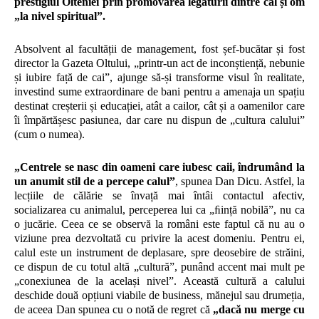
prestigiul Olteniei prin promovarea legăturii dintre cal și om
„la nivel spiritual”.
Absolvent al facultății de management, fost șef-bucătar și fost
director la Gazeta Oltului, „printr-un act de inconștiență, nebunie
și iubire față de cai”, ajunge să-și transforme visul în realitate,
investind sume extraordinare de bani pentru a amenaja un spațiu
destinat creșterii și educației, atât a cailor, cât și a oamenilor care
îi împărtășesc pasiunea, dar care nu dispun de „cultura calului”
(cum o numea).
„Centrele se nasc din oameni care iubesc caii, îndrumând la
un anumit stil de a percepe calul”
, spunea Dan Dicu. Astfel, la
lecțiile de călărie se învață mai întâi contactul afectiv,
socializarea cu animalul, perceperea lui ca „ﬁință nobilă”, nu ca
o jucărie. Ceea ce se observă la români este faptul că nu au o
viziune prea dezvoltată cu privire la acest domeniu. Pentru ei,
calul este un instrument de deplasare, spre deosebire de străini,
ce dispun de cu totul altă „cultură”, punând accent mai mult pe
„conexiunea de la același nivel”. Această cultură a calului
deschide două opțiuni viabile de business, mănejul sau drumeția,
de aceea Dan spunea cu o notă de regret că
„dacă nu merge cu