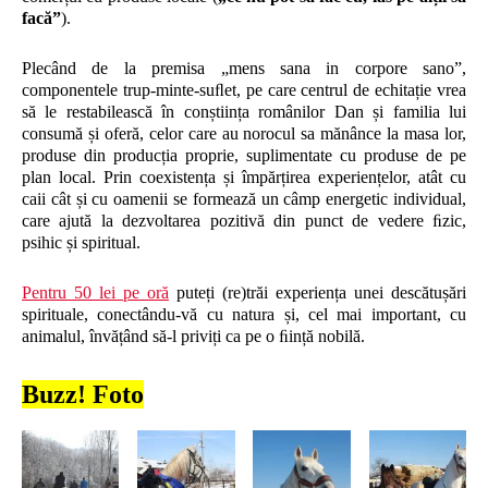
facă”
).
Plecând de la premisa „mens sana in corpore sano”,
componentele trup-minte-suﬂet, pe care centrul de echitație vrea
să le restabilească în conștiința românilor Dan și familia lui
consumă și oferă, celor care au norocul sa mănânce la masa lor,
produse din producția proprie, suplimentate cu produse de pe
plan local. Prin coexistența și împărțirea experiențelor, atât cu
caii cât și cu oamenii se formează un câmp energetic individual,
care ajută la dezvoltarea pozitivă din punct de vedere ﬁzic,
psihic și spiritual.
Pentru 50 lei pe oră
puteți (re)trăi experiența unei descătușări
spirituale, conectându-vă cu natura și, cel mai important, cu
animalul, învățând să-l priviți ca pe o ﬁință nobilă.
Buzz! Foto