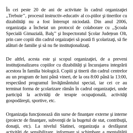
În cei peste 20 de ani de activitate în cadrul organizaţiei
,,Trebuie’’, procesul instructiv-educativ al co-piilor şi tinerilor cu
dizabilităţi nu a fost întrerupt niciodată. Din anul 2006,
organizaţia a încheiat un protocol de colaborare cu ,,Şcoala
Specială Gimazială, Balş’’ şi Inspectoratul Şcolar Județean Olt,
prin care copiii din cadrul orgaizaţiei să poată fi şcolarizaţi, să fie
alături de familie şi să nu fie instituţionalizaţi.
De altfel, acesta este şi scopul organizaţiei, de a preveni
instituţionalizarea copiilor cu dizabilități şi încurajarea integrării
acestora în familia biologică. Copiii şi tinerii din cadrul centrelor
au un program de luni până vineri, de la ora 8:00 până la 13:00,
respectând programul învăţământului special, iar cei ce au
terminat forma de şcolarizare rămân în cadrul organizaţiei, unde
participă la activităţi de terapie ocupaţională, activităţi
gospodăreşti, sportive, etc.
Organizaţia funcţionează din surse de finanţare externe şi interne
(proiecte de finanţare, subvenţii de la bugetul de stat, contribuţii,
donaţii, etc). La nivelul Slatinei, organizaţia a desfăşurat
activităţi de sensibilizare, informare şi schimbare a mentalităţii