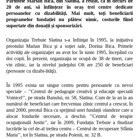
Părintele Marian Bica, din Slatina, a reușit, ca în decurs de
20 de ani, să înființeze în oraș trei centre dedicate
persoanelor cu dizabilități. Mai mult, toți beneficiarii
programelor fundației nu plătesc nimic, costurile fiind
suportate din donații și sponsorizări.
Organizaţia Trebuie Slatina s-a înfiinţat în 1995, la iniţiativa
preotului Marian Bica şi a soţiei sale, Dorina Bica. Primele
activităţi ale organizaţiei au avut loc în iunie 1995, începând cu
doi copii. În prezent, organizaţia se ocupă de 38 de tineri, care
vin zilnic, iar la nivelul judeţului Olt are 250 de beneficiari
(persoane cu dizabi-lităţi).
În 1995 exista un singur centru pentru persoanele cu nevoi
speciale – ’’Centrul de pedagogie creativă şi educaţie specială
Voinicel’’, pe strada Banului, nr. 58, Slatina. Cum de la an la an
numărul de beneficiari care frecventau zilnic centrul a crescut, în
anul 2000, preotul Bica cu sprijinul unei fundații olandeze care a
alocat fondurile necesare, a deschis ’’Centrul de terapie
ocupaţională Justin’’, iar în 2009, Fundația Trebuie a finalizat
lucrările la cel de-al treilea centru – Centrul de recuperare Sfânta
Maria’’, tot în Slatina, pe strada Poienii, nr. 32 B.