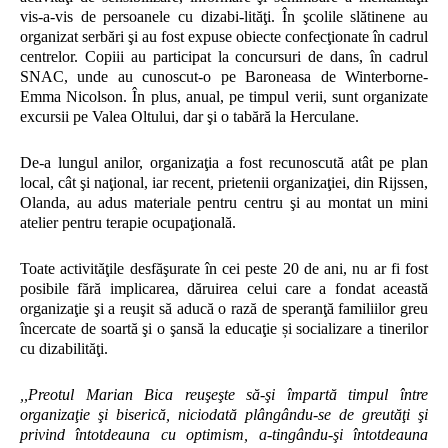
vis-a-vis de persoanele cu dizabi-lităţi. În şcolile slătinene au
organizat serbări şi au fost expuse obiecte confecţionate în cadrul
centrelor. Copiii au participat la concursuri de dans, în cadrul
SNAC, unde au cunoscut-o pe Baroneasa de Winterborne-
Emma Nicolson. În plus, anual, pe timpul verii, sunt organizate
excursii pe Valea Oltului, dar şi o tabără la Herculane.
De-a lungul anilor, organizaţia a fost recunoscută atât pe plan
local, cât şi naţional, iar recent, prietenii organizaţiei, din Rijssen,
Olanda, au adus materiale pentru centru şi au montat un mini
atelier pentru terapie ocupaţională.
Toate activităţile desfăşurate în cei peste 20 de ani, nu ar fi fost
posibile fără implicarea, dăruirea celui care a fondat această
organizaţie şi a reuşit să aducă o rază de speranţă familiilor greu
încercate de soartă şi o şansă la educaţie și socializare a tinerilor
cu dizabilităţi.
,,Preotul Marian Bica reuşeşte să-şi împartă timpul între
organizaţie şi biserică, niciodată plângându-se de greutăţi şi
privind întotdeauna cu optimism, a-tingându-şi întotdeauna