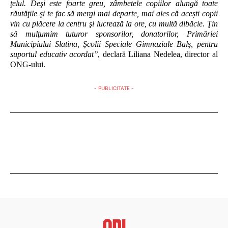
ţelul. Deşi este foarte greu, zâmbetele copiilor alungă toate
răutăţile şi te fac să mergi mai departe, mai ales că acești copii
vin cu plăcere la centru şi lucrează la ore, cu multă dibăcie. Ţin
să mulţumim tuturor sponsorilor, donatorilor, Primăriei
Municipiului Slatina, Şcolii Speciale Gimnaziale Balş, pentru
suportul educativ acordat’’
, declară Liliana Nedelea, director al
ONG-ului.
- PUBLICITATE -