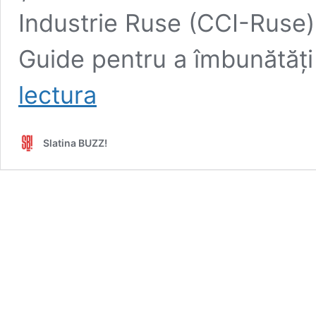
Industrie Ruse (CCI-Ruse)
Guide pentru a îmbunătăți 
Ghid
lectura
turistic
audio
pentru
Slatina BUZZ!
românii
și
bulgarii
de
la
frontieră