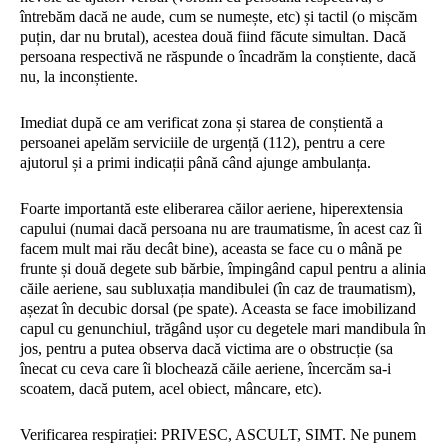
întrebăm dacă ne aude, cum se numește, etc) și tactil (o mișcăm
puțin, dar nu brutal), acestea două fiind făcute simultan. Dacă
persoana respectivă ne răspunde o încadrăm la conștiente, dacă
nu, la inconștiente.
Imediat după ce am verificat zona și starea de conștientă a
persoanei apelăm serviciile de urgență (112), pentru a cere
ajutorul și a primi indicații până când ajunge ambulanța.
Foarte importantă este eliberarea căilor aeriene, hiperextensia
capului (numai dacă persoana nu are traumatisme, în acest caz îi
facem mult mai rău decât bine), aceasta se face cu o mână pe
frunte și două degete sub bărbie, împingând capul pentru a alinia
căile aeriene, sau subluxația mandibulei (în caz de traumatism),
așezat în decubic dorsal (pe spate). Aceasta se face imobilizand
capul cu genunchiul, trăgând ușor cu degetele mari mandibula în
jos, pentru a putea observa dacă victima are o obstrucție (sa
înecat cu ceva care îi blochează căile aeriene, încercăm sa-i
scoatem, dacă putem, acel obiect, mâncare, etc).
Verificarea respirației: PRIVESC, ASCULT, SIMT. Ne punem