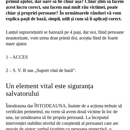
primul ajutor, dar oare să fie chiar așa? Chiar știm să facem
acest lucru corect, sau facem mai mult rău victimei, poate
chiar și propriei persoane? În următoarele rânduri vă vom
explica pașii de bază, simpli, utili și cum să îi aplicați corect.
Lanțul supraviețuirii se bazează pe 4 pași, dar noi, fiind persoane
neautorizate, vom urma doar primii doi, aceștia fiind de foarte
mare ajutor.
1 – ACCES
2 – S. V. B sau „Suport vital de bază”.
Un element vital este siguranța
salvatorului
Întodeauna dar ÎNTODEAUNA, înainte de a acționa trebuie să
verificăm perimetrul, nu vrem să avem două victime în loc de
una, iar următoarea să fie propria persoană. La începutul
intervenției stabilim nivelul de conștientă al persoanei care are
nevoie de ajutor: verbal (vorbim cu persoana respectivă, o