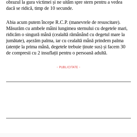
obrazul la gura victimei și ne uităm spre stern pentru a vedea
dacă se ridică, timp de 10 secunde.
Abia acum putem începe R.C.P. (manevrele de resuscitare).
Măsurăm cu ambele mâini lungimea sternului cu degetele mari,
ridicăm o singură mână (cealaltă rămânând cu degetul mare la
jumătate), așezăm palma, iar cu cealaltă mână prindem palma
(atenție la prima mână, degetele trebuie ținute sus) și facem 30
de compresii cu 2 insuflații pentru o persoană adultă.
- PUBLICITATE -