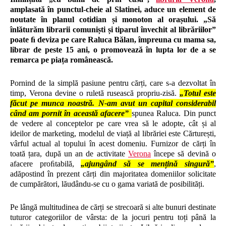
amplasată în punctul-cheie al Slatinei, aduce un element de
noutate în planul cotidian și monoton al orașului. „Să
înlăturăm librarii comuniști și tiparul învechit al librăriilor”
poate ﬁ deviza pe care Raluca Bălan, împreuna cu mama sa,
librar de peste 15 ani, o promovează în lupta lor de a se
remarca pe piața românească.
Pornind de la simplă pasiune pentru cărți, care s-a dezvoltat în
timp, Verona devine o ruletă rusească propriu-zisă.
„Totul este
făcut pe munca noastră. N-am avut un capital considerabil
când am pornit în această afacere”
spunea Raluca. Din punct
de vedere al conceptelor pe care vrea să le adopte, cât și al
ideilor de marketing, modelul de viață al librăriei este Cărturești,
vârful actual al topului în acest domeniu. Furnizor de cărți în
toată țara, după un an de activitate
Verona
începe să devină o
afacere proﬁtabilă,
„ajungând
să se
mențină singură”
,
adăpostind în prezent cărți din majoritatea domeniilor solicitate
de cumpărători, lăudându-se cu o gama variată de posibilități.
Pe lângă multitudinea de cărți se strecoară si alte bunuri destinate
tuturor categoriilor de vârsta: de la jocuri pentru toți până la