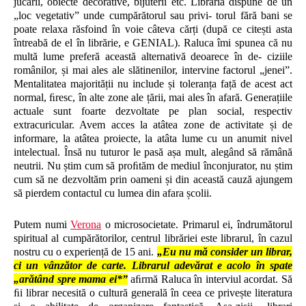
jucării, obiecte decorative, bijuterii etc. Librăria dispune de un
„loc vegetativ” unde cumpărătorul sau privi- torul fără bani se
poate relaxa răsfoind în voie câteva cărți (după ce citești asta
întreabă de el în librărie, e GENIAL). Raluca îmi spunea că nu
multă lume preferă această alternativă deoarece în de- ciziile
românilor, și mai ales ale slătinenilor, intervine factorul „jenei”.
Mentalitatea majorității nu include și toleranța față de acest act
normal, ﬁresc, în alte zone ale țării, mai ales în afară. Generațiile
actuale sunt foarte dezvoltate pe plan social, respectiv
extracuricular. Avem acces la atâtea zone de activitate și de
informare, la atâtea proiecte, la atâta lume cu un anumit nivel
intelectual. Însă nu tuturor le pasă așa mult, alegând să rămână
neutrii. Nu știm cum să proﬁtăm de mediul înconjurator, nu știm
cum să ne dezvoltăm prin oameni și din această cauză ajungem
să pierdem contactul cu lumea din afara școlii.
Putem numi
Verona
o microsocietate. Primarul ei, îndrumătorul
spiritual al cumpărătorilor, centrul librăriei este librarul, în cazul
nostru cu o experiență de 15 ani.
„Eu nu mă consider un librar,
ci un vânzător de carte. Librarul adevărat e acolo în spate
„arătând spre mama ei*”
aﬁrmă Raluca în interviul acordat. Să
ﬁi librar necesită o cultură generală în ceea ce privește literatura