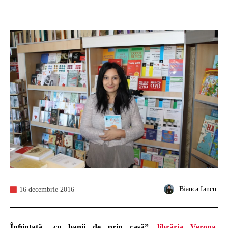
Bianca Iancu
16 decembrie 2016
Înﬁințată „cu banii de prin casă”,
librăria Verona
,