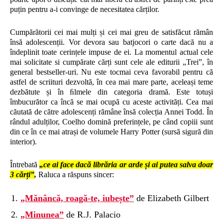
puțin pentru a-i convinge de necesitatea cărților.
Cumpărătorii cei mai mulți și cei mai greu de satisfăcut rămân
însă adolescenții. Vor devora sau batjocori o carte dacă nu a
îndeplinit toate cerințele impuse de ei. La momentul actual cele
mai solicitate si cumpărate cărți sunt cele ale editurii „Trei”, în
general bestseller-uri. Nu este tocmai ceva favorabil pentru că
astfel de scriituri dezvoltă, în cea mai mare parte, aceleași teme
dezbătute și în ﬁlmele din categoria dramă. Este totuși
îmbucurător ca încă se mai ocupă cu aceste activități. Cea mai
căutată de către adolescenți rămâne însă colecția Annei Todd. În
rândul adulților, Coelho domină preferințele, pe când copiii sunt
din ce în ce mai atrași de volumele Harry Potter (sursă sigură din
interior).
Întrebată
„ce ai face dacă librăria ar arde și ai putea salva doar
3 cărți”
,
Raluca a răspuns sincer:
„Mănâncă, roagă-te, iubește”
de Elizabeth Gilbert
„Minunea”
de R.J. Palacio