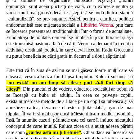
și o abilitate de organizare fantastică. Așa-zișii „librari
comuniști” sunt aceia plictisiți de viață, cu o expresie neutră și
vocea mult mai groasă decât te aștepți să se audă dintr-o staﬁdă
„culturalizată”, se pre- supune. Astfel, pentru a clariﬁca, politica
anticomunistă este mișcarea socială a
Librăriei Verona
, prin care
se încearcă prezentarea tradiționalului într-o formă de actualitate.
Fiind atrași de noutate, oamenii se implică în jocul librăriei și așa
este transmisă pasiunea față de cărți. Verona a demarat în trecut o
activitate destinată jocului, în care elevii liceului Radu Greceanu
au putut beneﬁcia se cărți gratis în decursul a două săptămâni.
Este trist că în ziua de azi nu se mai găsesc foarte mulți care să
citească, veșnica scuză ﬁind lipsa timpului. Raluca susținea că
„
nu există nu am timp să citesc; poți să-ți faci timp să
citești”
. Din punctul ei de vedere, educarea societății ar trebui să
se înceapă cu buba ei: adulții. În ceea ce privește copiii,
există numeroase metode de a-l face pe un copil sa iubească și să
aprecieze cartea, deoarece el este o țintă slabă, ușor de ma-
nipulat. Îi va ﬁ si mai ușor dacă trăiește într-un mediu favorabil,
însă, în anumite cazuri, părintele este cel care îi induce micuțului
conceptul de carte inutilă. Raluca zicea că a auzit adesea părinți
care spun
„cartea asta nu-ți trebuie”
. Chiar dacă ea încearcă să
poarte apoi o discuție cât mai liberă cu astfel de părinți este prea