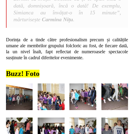
dată, domnișoară, încă o dată! De exemplu,
Simianca au învățat-o în 15 minute”,
mărturisește
Carmina Nițu
.
Dorința de a tinde către profesionalism precum și calitățile
umane ale membrilor grupului folcloric au fost, de ﬁecare dată,
la un nivel înalt, fapt reﬂectat de numeroasele spectacole
susținute în cadrul diferitelor evenimente.
Buzz! Foto