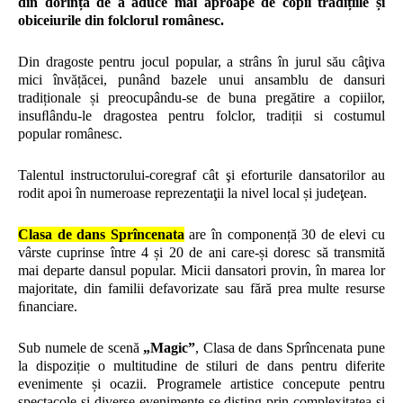
din dorința de a aduce mai aproape de copii tradițiile și
obiceiurile din folclorul românesc.
Din dragoste pentru jocul popular, a strâns în jurul său câţiva
mici învățăcei, punând bazele unui ansamblu de dansuri
tradiționale și preocupându-se de buna pregătire a copiilor,
insuﬂându-le dragostea pentru folclor, tradiții si costumul
popular românesc.
Talentul instructorului-coregraf cât şi eforturile dansatorilor au
rodit apoi în numeroase reprezentaţii la nivel local și judeţean.
Clasa de dans Sprîncenata
are în componență 30 de elevi cu
vârste cuprinse între 4 și 20 de ani care-și doresc să transmită
mai departe dansul popular. Micii dansatori provin, în marea lor
majoritate, din familii defavorizate sau fără prea multe resurse
ﬁnanciare.
Sub numele de scenă
„Magic”
, Clasa de dans Sprîncenata pune
la dispoziție o multitudine de stiluri de dans pentru diferite
evenimente și ocazii. Programele artistice concepute pentru
spectacole și diverse evenimente se disting prin complexitatea și