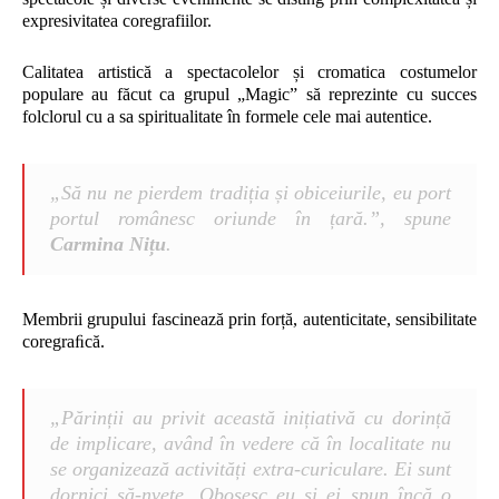
expresivitatea coregrafiilor.
Calitatea artistică a spectacolelor și cromatica costumelor
populare au făcut ca grupul „Magic” să reprezinte cu succes
folclorul cu a sa spiritualitate în formele cele mai autentice.
„Să nu ne pierdem tradiția și obiceiurile, eu port
portul românesc oriunde în țară.”, spune
Carmina Nițu
.
Membrii grupului fascinează prin forță, autenticitate, sensibilitate
coregraﬁcă.
„Părinții au privit această inițiativă cu dorință
de implicare, având în vedere că în localitate nu
se organizează activități extra-curiculare. Ei sunt
dornici să-nvețe. Obosesc eu și ei spun încă o