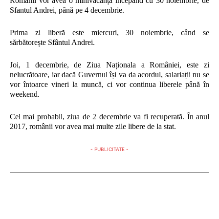
Românii vor avea o minivacanță începând cu 30 noiembrie, de
Sfantul Andrei, până pe 4 decembrie.
Prima zi liberă este miercuri, 30 noiembrie, când se
sărbătorește Sfântul Andrei.
Joi, 1 decembrie, de Ziua Naționala a României, este zi
nelucrătoare, iar dacă Guvernul își va da acordul, salariații nu se
vor întoarce vineri la muncă, ci vor continua liberele până în
weekend.
Cel mai probabil, ziua de 2 decembrie va fi recuperată. În anul
2017, românii vor avea mai multe zile libere de la stat.
- PUBLICITATE -