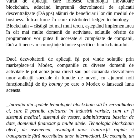
variat de aplicații care folosesc tehnologia inovatoare
blockchain, aducând împreună dezvoltatorii de aplicatii
descentralizate (DApps) alături de beneficiarii lor din mediul de
business. Într-o lume în care distributed ledger technology –
Blockchain – câștigă tot mai mult teren, așteptând implementarea
în cât mai multe domenii de activitate, soluțiile oferite de
programatori vor putea fi accesate si cumpărate de companii,
fără a fi necesare cunoștințe tehnice specifice blockchain-ului.
Dacă dezvoltatorii de aplicații își pot vinde soluțiile prin
markeplace-ul Modex, companiile cu diverse domenii de
activitate le pot achiziționa direct sau pot comanda dezvoltarea
unor aplicații speciale în funcție de nevoi, cu ajutorul noii
funcționalități de tip
bounty
pe care o Modex o lansează luna
aceasta.
„Inovația din spatele tehnologiei blockchain stă în versatilitatea
ei, care îi permite aplicarea în industrii variate, cum ar fi
sistemul medical, sistemul de votare, administrarea bazelor de
date, domeniul financiar și multe altele. Tehnologia blockchain
oferă, de asemenea, avantajul unor tranzacții rapide si
transparente fără necesitatea unor intermediari. De exemplu, un