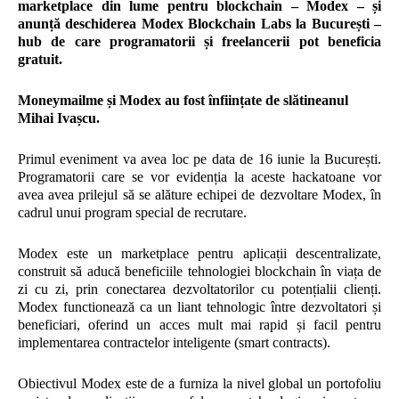
marketplace din lume pentru blockchain – Modex – și
anunță deschiderea Modex Blockchain Labs la București –
hub de care programatorii și freelancerii pot beneficia
gratuit.
Moneymailme și Modex au fost înființate de slătineanul
Mihai Ivașcu.
Primul eveniment va avea loc pe data de 16 iunie la București.
Programatorii care se vor evidenția la aceste hackatoane vor
avea avea prilejul să se alăture echipei de dezvoltare Modex, în
cadrul unui program special de recrutare.
Modex este un marketplace pentru aplicații descentralizate,
construit să aducă beneficiile tehnologiei blockchain în viața de
zi cu zi, prin conectarea dezvoltatorilor cu potențialii clienți.
Modex functionează ca un liant tehnologic între dezvoltatori și
beneficiari, oferind un acces mult mai rapid și facil pentru
implementarea contractelor inteligente (smart contracts).
Obiectivul Modex este de a furniza la nivel global un portofoliu