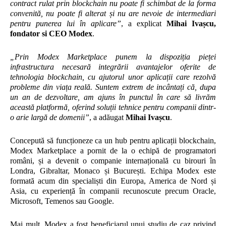
contract rulat prin blockchain nu poate fi schimbat de la forma
convenită, nu poate fi alterat și nu are nevoie de intermediari
pentru punerea lui în aplicare”
, a explicat
Mihai Ivașcu,
fondator si CEO Modex
.
„Prin Modex Marketplace punem la dispoziția pieței
infrastructura necesară integrării avantajelor oferite de
tehnologia blockchain, cu ajutorul unor aplicații care rezolvă
probleme din viața reală. Suntem extrem de incântați că, dupa
un an de dezvoltare, am ajuns în punctul în care să livrăm
această platformă, oferind soluții tehnice pentru companii dintr-
o arie largă de domenii”
, a adăugat
Mihai Ivașcu
.
Concepută să funcționeze ca un hub pentru aplicații blockchain,
Modex Marketplace a pornit de la o echipă de programatori
români, și a devenit o companie internațională cu birouri în
Londra, Gibraltar, Monaco și București. Echipa Modex este
formată acum din specialiști din Europa, America de Nord și
Asia, cu experiență în companii recunoscute precum Oracle,
Microsoft, Temenos sau Google.
Mai mult, Modex a fost beneficiarul unui studiu de caz privind