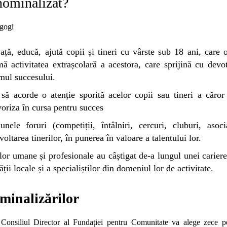
nominalizat?
agogi
vață, educă, ajută copii și tineri cu vârste sub 18 ani, care 
umă activitatea extrașcolară a acestora, care sprijină cu devo
mul succesului.
 să acorde o atenție sporită acelor copii sau tineri a căror 
voriza în cursa pentru succes
unele foruri (competiții, întâlniri, cercuri, cluburi, asoc
oltarea tinerilor, în punerea în valoare a talentului lor.
e lor umane și profesionale au câștigat de-a lungul unei carie
ii locale și a specialiștilor din domeniul lor de activitate.
minalizărilor
, Consiliul Director al Fundației pentru Comunitate va alege zece pe