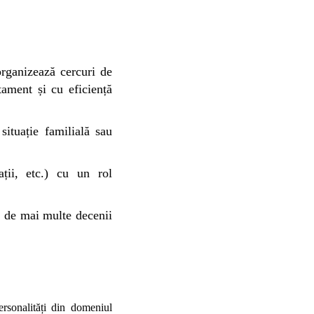
organizează cercuri de
tament și cu eficiență
situație familială sau
iații, etc.) cu un rol
re de mai multe decenii
rsonalități din domeniul