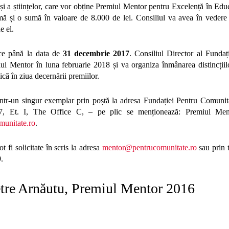
ii și a științelor, care vor obține Premiul Mentor pentru Excelență în Ed
mă și o sumă în valoare de 8.000 de lei. Consiliul va avea în vedere 
e el.
ace până la data de
31 decembrie 2017
. Consiliul Director al Funda
lui Mentor în luna februarie 2018 și va organiza înmânarea distincțiil
ică în ziua decernării premiilor.
 într-un singur exemplar prin poștă la adresa Fundației Pentru Comuni
, Et. I, The Office C, – pe plic se menționează: Premiul Ment
unitate.ro
.
t fi solicitate în scris la adresa
mentor@pentrucomunitate.ro
sau prin 
.
etre Arnăutu, Premiul Mentor 2016