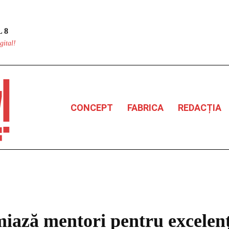
 8
gital!
CONCEPT
FABRICA
REDACȚIA
ază mentori pentru excelenț