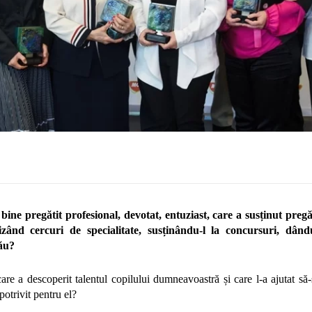
ine pregătit profesional, devotat, entuziast, care a susținut pregă
ând cercuri de specialitate, susținându-l la concursuri, dându
său?
are a descoperit talentul copilului dumneavoastră și care l-a ajutat să-ş
otrivit pentru el?