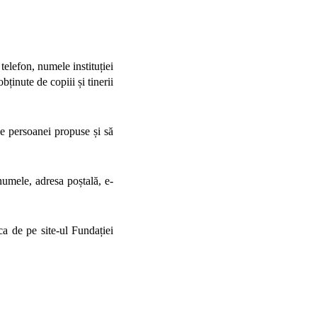
elefon, numele instituției
bținute de copiii și tinerii
le persoanei propuse și să
umele, adresa poștală, e-
ca de pe site-ul Fundației