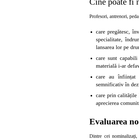
Cine poate fi 
Profesori, antrenori, ped
care pregătesc, în
specialitate, îndr
lansarea lor pe dru
care sunt capabili
materială i-ar defa
care au înființat 
semnificativ în dezv
care prin calitățil
aprecierea comunităț
Evaluarea no
Dintre cei nominalizați