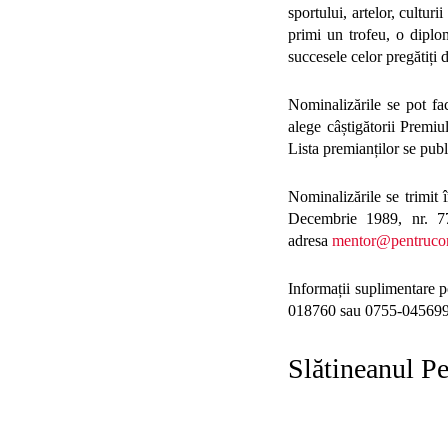
sportului, artelor, cultur
primi un trofeu, o diplo
succesele celor pregătiți d
Nominalizările se pot f
alege câștigătorii Premiu
Lista premianților se publ
Nominalizările se trimit
Decembrie 1989, nr. 77
adresa
mentor@pentrucom
Informații suplimentare po
018760 sau 0755-045699
Slătineanul P