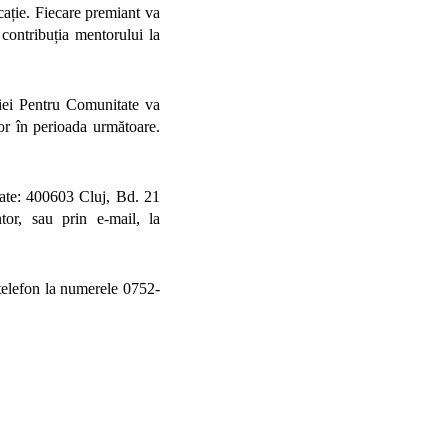
ucație. Fiecare premiant va
contribuția mentorului la
ției Pentru Comunitate va
or în perioada următoare.
tate: 400603 Cluj, Bd. 21
or, sau prin e-mail, la
telefon la numerele 0752-