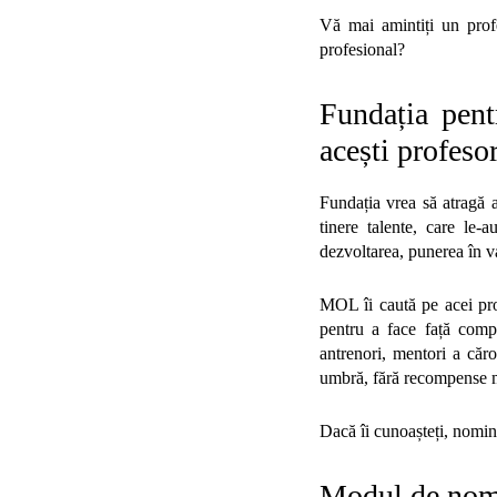
Vă mai amintiți un profes
profesional?
Fundația pen
acești profesor
Fundația vrea să atragă a
tinere talente, care le-
dezvoltarea, punerea în va
MOL îi caută pe acei prof
pentru a face față compet
antrenori, mentori a căro
umbră, fără recompense m
Dacă îi cunoașteți, nomina
Modul de nom