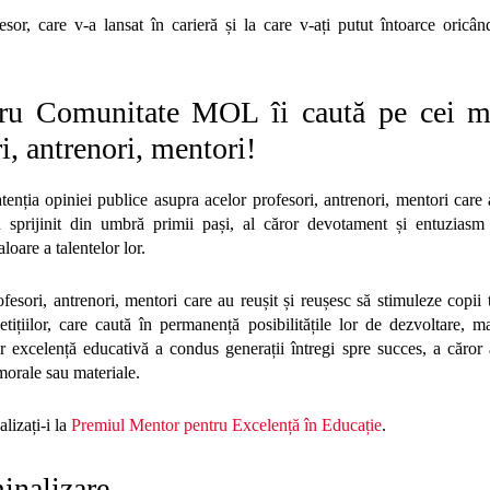
or, care v-a lansat în carieră și la care v-ați putut întoarce oricând
tru Comunitate MOL îi caută pe cei ma
i, antrenori, mentori!
tenția opiniei publice asupra acelor profesori, antrenori, mentori care 
au sprijinit din umbră primii pași, al căror devotament și entuziasm 
loare a talentelor lor.
esori, antrenori, mentori care au reușit și reușesc să stimuleze copii ta
ițiilor, care caută în permanență posibilitățile lor de dezvoltare, ma
r excelență educativă a condus generații întregi spre succes, a căror 
orale sau materiale.
lizați-i la
Premiul Mentor pentru Excelență în Educație
.
inalizare