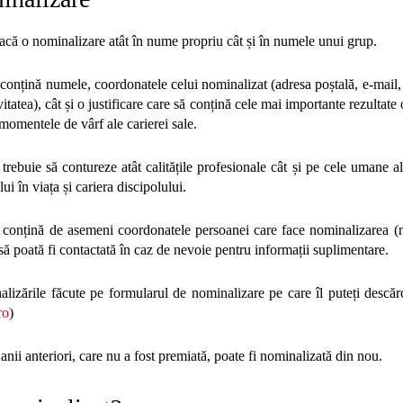
acă o nominalizare atât în nume propriu cât și în numele unui grup.
conțină numele, coordonatele celui nominalizat (adresa poștală, e-mail, t
vitatea), cât și o justificare care să conțină cele mai importante rezultate o
 momentele de vârf ale carierei sale.
trebuie să contureze atât calitățile profesionale cât și pe cele umane a
i în viața și cariera discipolului.
 conțină de asemeni coordonatele persoanei care face nominalizarea (n
 să poată fi contactată în caz de nevoie pentru informații suplimentare.
lizările făcute pe formularul de nominalizare pe care îl puteți descăr
ro
)
nii anteriori, care nu a fost premiată, poate fi nominalizată din nou.