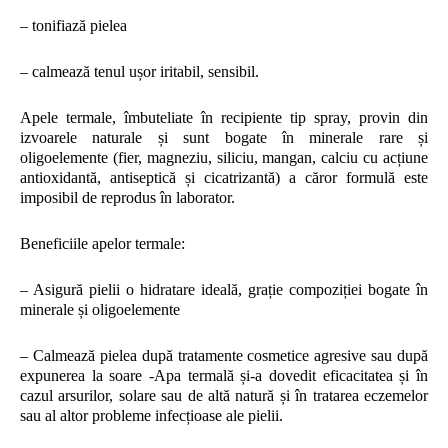
– tonifiază pielea
– calmează tenul ușor iritabil, sensibil.
Apele termale, îmbuteliate în recipiente tip spray, provin din
izvoarele naturale și sunt bogate în minerale rare și
oligoelemente (fier, magneziu, siliciu, mangan, calciu cu acțiune
antioxidantă, antiseptică și cicatrizantă) a căror formulă este
imposibil de reprodus în laborator.
Beneficiile apelor termale:
– Asigură pielii o hidratare ideală, grație compoziției bogate în
minerale și oligoelemente
– Calmează pielea după tratamente cosmetice agresive sau după
expunerea la soare -Apa termală și-a dovedit eficacitatea și în
cazul arsurilor, solare sau de altă natură și în tratarea eczemelor
sau al altor probleme infecțioase ale pielii.