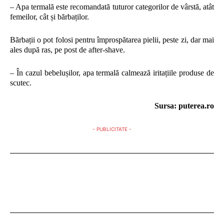
– Apa termală este recomandată tuturor categorilor de vârstă, atât
femeilor, cât și bărbaților.
Bărbații o pot folosi pentru împrospătarea pielii, peste zi, dar mai
ales după ras, pe post de after-shave.
– În cazul bebelușilor, apa termală calmează iritațiile produse de
scutec.
Sursa: puterea.ro
- PUBLICITATE -