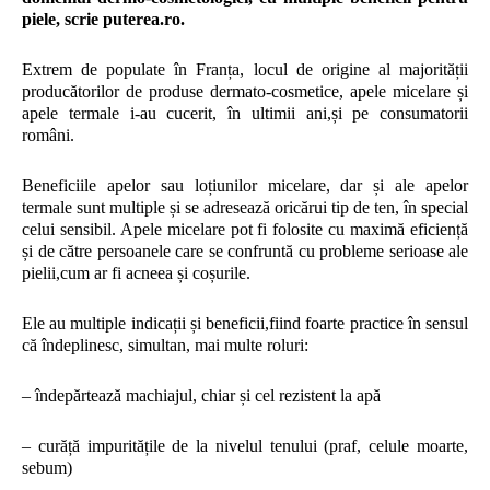
piele, scrie puterea.ro.
Extrem de populate în Franța, locul de origine al majorității
producătorilor de produse dermato-cosmetice, apele micelare și
apele termale i-au cucerit, în ultimii ani,și pe consumatorii
români.
Beneficiile apelor sau loțiunilor micelare, dar și ale apelor
termale sunt multiple și se adresează oricărui tip de ten, în special
celui sensibil. Apele micelare pot fi folosite cu maximă eficiență
și de către persoanele care se confruntă cu probleme serioase ale
pielii,cum ar fi acneea și coșurile.
Ele au multiple indicații și beneficii,fiind foarte practice în sensul
că îndeplinesc, simultan, mai multe roluri:
– îndepărtează machiajul, chiar și cel rezistent la apă
– curăță impuritățile de la nivelul tenului (praf, celule moarte,
sebum)