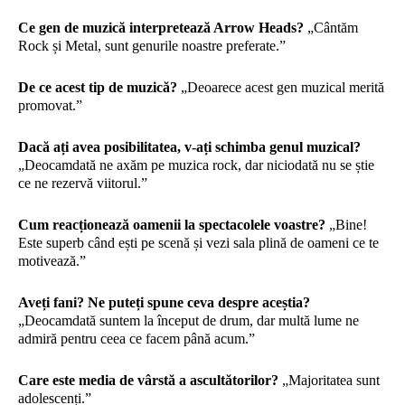
Ce gen de muzică interpretează Arrow Heads?
„Cântăm
Rock și Metal, sunt genurile noastre preferate.”
De ce acest tip de muzică?
„Deoarece acest gen muzical merită
promovat.”
Dacă ați avea posibilitatea, v-ați schimba genul muzical?
„Deocamdată ne axăm pe muzica rock, dar niciodată nu se știe
ce ne rezervă viitorul.”
Cum reacționează oamenii la spectacolele voastre?
„Bine!
Este superb când ești pe scenă și vezi sala plină de oameni ce te
motivează.”
Aveți fani? Ne puteți spune ceva despre aceștia?
„Deocamdată suntem la început de drum, dar multă lume ne
admiră pentru ceea ce facem până acum.”
Care este media de vârstă a ascultătorilor?
„Majoritatea sunt
adolescenți.”