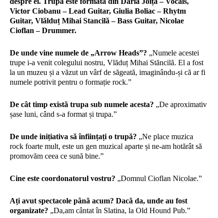
despre ei. Trupa este formată din Daria Joița – Vocals,
Victor Ciobanu – Lead Guitar, Giulia Boliac – Rhytm
Guitar, Vlălduț Mihai Stancilă – Bass Guitar, Nicolae
Cioflan – Drummer.
De unde vine numele de „Arrow Heads”?
„Numele acestei
trupe i-a venit colegului nostru, Vlăduț Mihai Stăncilă. El a fost
la un muzeu și a văzut un vârf de săgeată, imaginându-și că ar fi
numele potrivit pentru o formație rock.”
De cât timp există trupa sub numele acesta?
„De aproximativ
șase luni, când s-a format și trupa.”
De unde inițiativa să înființați o trupă?
„Ne place muzica
rock foarte mult, este un gen muzical aparte și ne-am hotărât să
promovăm ceea ce sună bine.”
Cine este coordonatorul vostru?
„Domnul Cioflan Nicolae.”
Ați avut spectacole până acum? Dacă da, unde au fost
organizate?
„Da,am cântat în Slatina, la Old Hound Pub.”