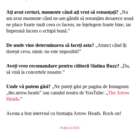
Ați avut certuri, momente când ați vrut să renunțați?
„Nu
am avut momente când ne-am gândit să renunțăm deoarece nouă
ne place foarte mult ceea ce facem, ne înțelegem foarte bine, iar
împreună facem o echipă bună.”
De unde vine determinarea să faceți asta?
„Atunci când îți
dorești ceva, nimic nu este imposibil!”
Aveți vreo recomandare pentru cititorii Slatina Buzz?
„Da,
să vină la concertele noastre.”
Unde vă putem găsi?
„Ne puteți găsi pe pagina de Instagram:
„the.arrow.heads” sau canalul nostru de YouTube: „
The Arrow
Heads
.”
Acesta a fost interviul cu formația Arrow Heads. Rock on!
- PUBLICITATE -