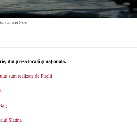
to: turnucustiri.ro
arie, din presa locală și națională.
lui sunt realizate de Pirelli
t
Balș
alul Slatina