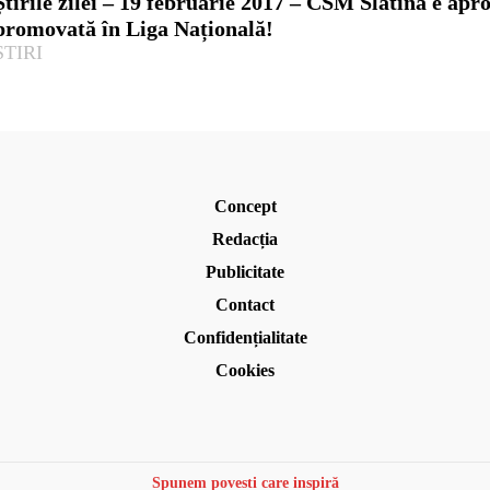
Știrile zilei – 19 februarie 2017 – CSM Slatina e apr
promovată în Liga Națională!
ȘTIRI
Concept
Redacția
Publicitate
Contact
Confidențialitate
Cookies
Spunem povești care inspiră