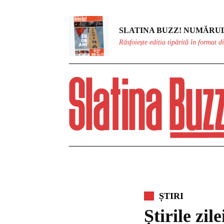
SLATINA BUZZ! NUMĂRUL
Răsfoiește ediția tipărită în format di
ȘTIRI
Știrile zil