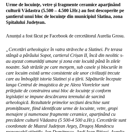
Urme de locuinţe, vetre şi fragmente ceramice aparţinând
culturii Vădastra (5.500 – 4.500 î.Hr.) au fost descoperite pe
şantierul unui bloc de locuinţe din municipiul Slatina, zona
Spitalului Județean.
Anunțul a fost făcut pe Facebook de cercetătorul Aurelia Grosu.
„Cercetări arheologice în vatra străveche a Slatinei. Pe terasa
stângă a pârâului Sopot, cartierul Crișan II, încă din neolitic s-
au așezat comunități umane și zona este locuită până în zilele
noastre. Sub străzile pe care mergem, sub casele și blocurile in
care locuim există urme consistente ale unor civilizații trecute
care au îmbogățit istoria Slatinei și a țării. Săpăturile începute
langa Centrul de imagistica de pe Aleea Viorelelor sunt
prilejuite de construirea unui bloc de locuințe și conform
legislației se impune descărcarea terenului de sarcină
arheologică. Rezultatele primelor secțiuni deschise sunt
promițătoare, fiind identificate urme de locuinte, vetre, gropi
menajere și numeroase fragmente ceramice, aparținând cu
precădere culturii Vădastra (5 500-4 500 a.Hr.). Cercetările sunt
coordonate de Muzeul Județean Argeș, Dragoș Mandescu
responsabil științific, Ion Dumitrescu, Andi Ioan Pițigoi, Aurelia