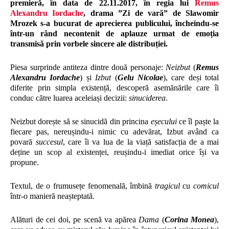
premieră, în data de 22.11.2017, în regia lui
Remus
Alexandru Iordache
, drama ”Zi de vară” de Slawomir
Mrozek s-a bucurat de aprecierea publicului, încheindu-se
într-un rând necontenit de aplauze urmat de emoția
transmisă prin vorbele sincere ale distribuției.
Piesa surprinde antiteza dintre două personaje:
Neizbut
(
Remus
Alexandru Iordache
) și
Izbut
(
Gelu Nicolae
), care deși total
diferite prin simpla existență, descoperă asemănările care îi
conduc către luarea aceleiași decizii:
sinuciderea
.
Neizbut dorește să se sinucidă din princina
eșecului
ce îl paște la
fiecare pas, nereușindu-i nimic cu adevărat, Izbut având ca
povară
succesul
, care îi va lua de la viață satisfacția de a mai
deține un scop al existenței, reușindu-i imediat orice își va
propune.
Textul, de o frumusețe fenomenală, îmbină
tragicul
cu
comicul
într-o manieră neașteptată.
Alături de cei doi, pe scenă va apărea
Dama
(
Corina Monea
),