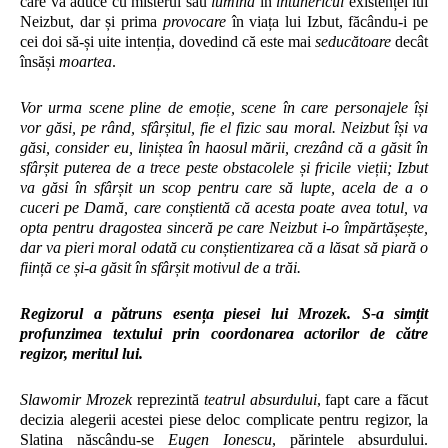
care va aduce cu misterul său
lumina
în
întunericul
existenței lui
Neizbut, dar și prima
provocare
în viața lui Izbut, făcându-i pe
cei doi să-și uite intenția, dovedind că este mai
seducătoare
decât
însăși
moartea
.
Vor urma scene pline de emoție, scene în care personajele își
vor găsi, pe rând, sfârșitul, fie el fizic sau moral. Neizbut își va
găsi, consider eu, liniștea în haosul mării, crezând că a găsit în
sfârșit puterea de a trece peste obstacolele și fricile vieții; Izbut
va găsi în sfârșit un scop pentru care să lupte, acela de a o
cuceri pe Damă, care conștientă că acesta poate avea totul, va
opta pentru dragostea sinceră pe care Neizbut i-o împărtășește,
dar va pieri moral odată cu conștientizarea că a lăsat să piară o
ființă ce și-a găsit în sfârșit motivul de a trăi.
Regizorul a pătruns esența piesei lui Mrozek. S-a simțit
profunzimea textului prin coordonarea actorilor de către
regizor, meritul lui.
Slawomir Mrozek
reprezintă
teatrul absurdului
, fapt care a făcut
decizia alegerii acestei piese deloc complicate pentru regizor, l
a
Slatina născându-se
Eugen Ionescu
, părintele absurdului.