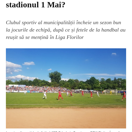
stadionul 1 Mai?
Clubul sportiv al municipalității încheie un sezon bun
la jocurile de echipă, după ce și fetele de la handbal au
reușit să se mențină în Liga Florilor