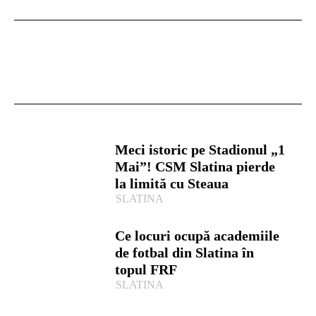
Meci istoric pe Stadionul „1
Mai”! CSM Slatina pierde
la limită cu Steaua
SLATINA
Ce locuri ocupă academiile
de fotbal din Slatina în
topul FRF
SLATINA