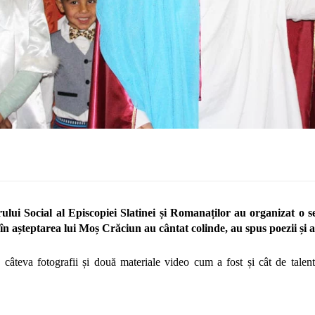
ului Social al Episcopiei Slatinei și Romanaților au organizat o 
n așteptarea lui Moș Crăciun au cântat colinde, au spus poezii și a
n câteva fotografii și două materiale video cum a fost și cât de talent