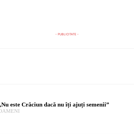
- PUBLICITATE -
„Nu este Crăciun dacă nu îți ajuți semenii”
OAMENI