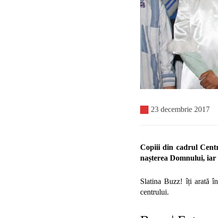
23 decembrie 2017
Copiii din cadrul Centr
nașterea Domnului, iar î
Slatina Buzz! îți arată î
centrului.