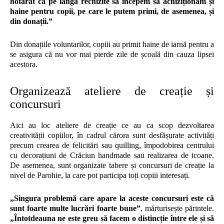
hotărât ca pe lângă rechizite să începem să achiziționăm și
haine pentru copii, pe care le putem primi, de asemenea, și
din donații.”
Din donațiile voluntarilor, copiii au primit haine de iarnă pentru a
se asigura că nu vor mai pierde zile de școală din cauza lipsei
acestora.
Organizează ateliere de creație și
concursuri
Aici au loc ateliere de creație ce au ca scop dezvoltarea
creativității copiilor, în cadrul cărora sunt desfășurate activități
precum crearea de felicitări sau quilling, împodobirea centrului
cu decorațiuni de Crăciun handmade sau realizarea de icoane.
De asemenea, sunt organizate tabere și concursuri de creație la
nivel de Parohie, la care pot participa toți copiii interesați.
„Singura problemă care apare la aceste concursuri este că
sunt foarte multe lucrări foarte bune”
, mărturisește părintele.
„Întotdeauna ne este greu să facem o distincție între ele și să