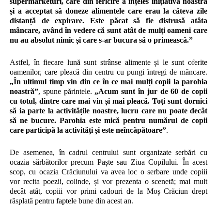
supermarketuri, care din fericire a înțeles inițiativa noastră
și a acceptat să doneze alimentele care erau la câteva zile
distanță de expirare. Este păcat să fie distrusă atâta
mâncare, având în vedere că sunt atât de mulți oameni care
nu au absolut nimic și care s-ar bucura să o primească.”
Astfel, în fiecare lună sunt strânse alimente și le sunt oferite
oamenilor, care pleacă din centru cu pungi întregi de mâncare.
„În ultimul timp vin din ce în ce mai mulți copii la parohia
noastră”
, spune părintele.
„Acum sunt în jur de 60 de copii
cu totul, dintre care mai vin și mai pleacă. Toți sunt dornici
să ia parte la activitățile noastre, lucru care nu poate decât
să ne bucure. Parohia este mică pentru numărul de copii
care participă la activități și este neîncăpătoare”
.
De asemenea, în cadrul centrului sunt organizate serbări cu
ocazia sărbătorilor precum Paște sau Ziua Copilului. În acest
scop, cu ocazia Crăciunului va avea loc o serbare unde copiii
vor recita poezii, colinde, și vor prezenta o scenetă; mai mult
decât atât, copiii vor primi cadouri de la Moș Crăciun drept
răsplată pentru faptele bune din acest an.