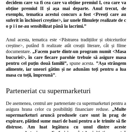
decidem care va fi cea care va obține premiul I, cea care va
obține premiul II și așa mai departe. Anul trecut, de
exemplu, tematica acestui concurs a fost <Preoți care au
suferit în închisori creștine>, iar unele filmulețe realizate de c
o p i i ne-au sensibilizat până la lacrimi.”
Anul acesta, tematica este <Păstrarea tradițiilor și obiceiurilor
creștine>, putând fi realizate atât creații literare, cât și filme
documentare.
„Facem parte dintr-un program numit <Masa
bucuriei>, în care fiecare parohie trebuie să asigure masa
pentru cel puțin două familii”,
spune acesta.
”Așa strângem
alimente, iar uneori gătim și ne adunăm toți pentru a lua
masa cu toții, împreună”
.
Parteneriat cu supermarketuri
De asemenea, centrul are parteneriate cu supermarketuri pentru a
asigura hrana celor cu posibilități financiare reduse.
„Multe
supermarketuri aruncă produsele care sunt în prag de
expirare, plătind sume mari de bani pentru a le trimite să fie
distruse. Am luat legătura cu unul dintre aceste