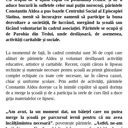
aduce bucurii în sufletele celor mai puțin norocoși, părintele
Constantin Aldea a pus bazele Centrului Social al Episcopiei
Slatina, menit să încurajeze oamenii să participe la buna
dezvoltare a societății, fie lucrând, mergând la școală sau
făcând voluntariat în cadrul asociației. Părintele se ocupă și
de Parohia din Teslui, unde desfășoară, de asemenea,
activități caritabile și sociale.
La momentul de față, în cadrul centrului sunt 36 de copii care
alături de părintele Aldea și voluntari desfășoară activități
educative, artistice și caritabile. Recent, copiii cărora le lipseau
rechizite și materiale necesare pentru școală au primit ghiozdane
complet echipate cu toate cele necesare, iar în câteva cazuri,
chiar și uniforme școlare. Prin astfel de activități, părintele
Constantin Aldea dorește ca în inimile copiilor să apară dorința
de a merge la școală și de a participa la orele de curs fără a duce
grija materialelor ce lipsesc.
„Am avut, la un moment dat, un băiețel care nu putea
merge la școală pe parcursul iernii pentru că nu avea
încălțămintea necesară”
, povestește părintele.
„Astfel, ne-am