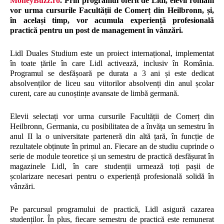
MoneyBuzz.ro
. Prin programul oferit de Lidl, elevii români
vor urma cursurile Facultății de Comerț din Heilbronn, și,
în același timp, vor acumula experiență profesională
practică pentru un post de management în vânzări.
Lidl Duales Studium este un proiect internațional, implementat
în toate țările în care Lidl activează, inclusiv în România.
Programul se desfășoară pe durata a 3 ani și este dedicat
absolvenților de liceu sau viitorilor absolvenți din anul școlar
curent, care au cunoștințe avansate de limbă germană.
Elevii selectați vor urma cursurile Facultății de Comerț din
Heilbronn, Germania, cu posibilitatea de a învăța un semestru în
anul II la o universitate parteneră din altă țară, în funcție de
rezultatele obținute în primul an. Fiecare an de studiu cuprinde o
serie de module teoretice și un semestru de practică desfășurat în
magazinele Lidl, în care studenții urmează toți pașii de
școlarizare necesari pentru o experiență profesională solidă în
vânzări.
Pe parcursul programului de practică, Lidl asigură cazarea
studenților. În plus, fiecare semestru de practică este remunerat