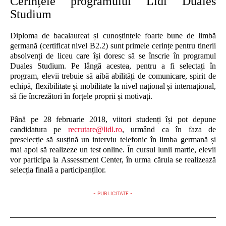
Cerințele programului Lidl Duales
Studium
Diploma de bacalaureat și cunoștințele foarte bune de limbă
germană (certificat nivel B2.2) sunt primele cerințe pentru tinerii
absolvenți de liceu care își doresc să se înscrie în programul
Duales Studium. Pe lângă acestea, pentru a fi selectați în
program, elevii trebuie să aibă abilități de comunicare, spirit de
echipă, flexibilitate și mobilitate la nivel național și internațional,
să fie încrezători în forțele proprii și motivați.
Până pe 28 februarie 2018, viitori studenți își pot depune
candidatura pe
recrutare@lidl.ro
, urmând ca în faza de
preselecție să susțină un interviu telefonic în limba germană și
mai apoi să realizeze un test online. În cursul lunii martie, elevii
vor participa la Assessment Center, în urma căruia se realizează
selecția finală a participanților.
- PUBLICITATE -