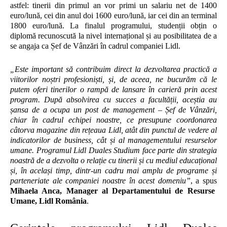
astfel: tinerii din primul an vor primi un salariu net de 1400
euro/lună, cei din anul doi 1600 euro/lună, iar cei din an terminal
1800 euro/lună. La finalul programului, studenții obțin o
diplomă recunoscută la nivel internațional și au posibilitatea de a
se angaja ca Șef de Vânzări în cadrul companiei Lidl.
„Este important să contribuim direct la dezvoltarea practică a
viitorilor noștri profesioniști, și, de aceea, ne bucurăm că le
putem oferi tinerilor o rampă de lansare în carieră prin acest
program. După absolvirea cu succes a facultății, aceștia au
șansa de a ocupa un post de management – Șef de Vânzări,
chiar în cadrul echipei noastre, ce presupune coordonarea
câtorva magazine din rețeaua Lidl, atât din punctul de vedere al
indicatorilor de business, cât și al managementului resurselor
umane. Programul Lidl Duales Studium face parte din strategia
noastră de a dezvolta o relație cu tinerii și cu mediul educațional
și, în același timp, dintr-un cadru mai amplu de programe și
parteneriate ale companiei noastre în acest domeniu”
, a spus
Mihaela Anca, Manager al Departamentului de Resurse
Umane, Lidl România
.