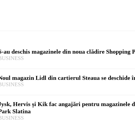
S-au deschis magazinele din noua clădire Shopping P
BUSINESS
Noul magazin Lidl din cartierul Steaua se deschide î
BUSINESS
Jysk, Hervis și Kik fac angajări pentru magazinele 
Park Slatina
BUSINESS