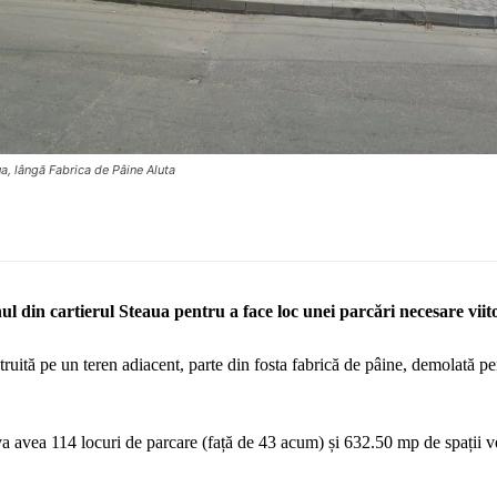
ua, lângă Fabrica de Pâine Aluta
 din cartierul Steaua pentru a face loc unei parcări necesare viit
truită pe un teren adiacent, parte din fosta fabrică de pâine, demolată p
 avea 114 locuri de parcare (față de 43 acum) și 632.50 mp de spații v