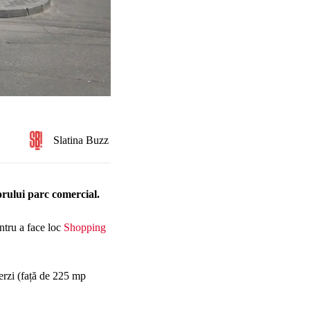
Slatina Buzz
orului parc comercial.
entru a face loc
Shopping
erzi (față de 225 mp