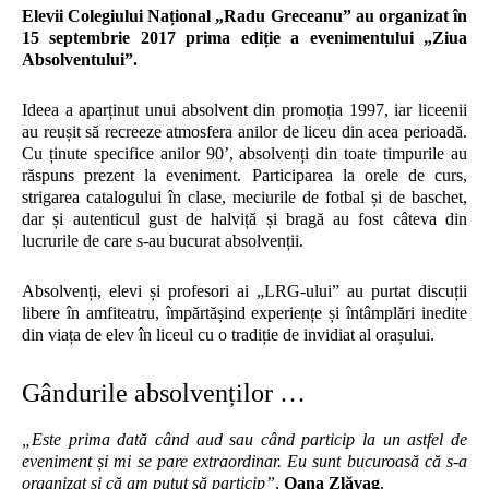
Elevii Colegiului Național „Radu Greceanu” au organizat în
15 septembrie 2017 prima ediție a evenimentului „Ziua
Absolventului”.
Ideea a aparținut unui absolvent din promoția 1997, iar liceenii
au reușit să recreeze atmosfera anilor de liceu din acea perioadă.
Cu ținute specifice anilor 90’, absolvenți din toate timpurile au
răspuns prezent la eveniment. Participarea la orele de curs,
strigarea catalogului în clase, meciurile de fotbal și de baschet,
dar și autenticul gust de halviță și bragă au fost câteva din
lucrurile de care s-au bucurat absolvenții.
Absolvenți, elevi și profesori ai „LRG-ului” au purtat discuții
libere în amfiteatru, împărtășind experiențe și întâmplări inedite
din viața de elev în liceul cu o tradiție de invidiat al orașului.
Gândurile absolvenților …
„Este prima dată când aud sau când particip la un astfel de
eveniment și mi se pare extraordinar. Eu sunt bucuroasă că s-a
organizat și că am putut să particip”
,
Oana Zlăvag
.