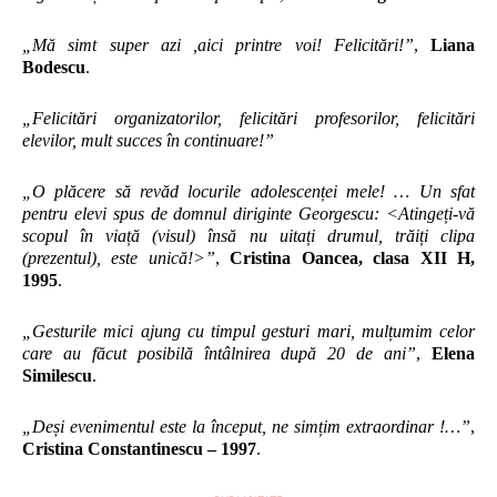
„Mă simt super azi ,aici printre voi! Felicitări!”
,
Liana
Bodescu
.
„Felicitări organizatorilor, felicitări profesorilor, felicitări
elevilor, mult succes în continuare!”
„O plăcere să revăd locurile adolescenței mele! … Un sfat
pentru elevi spus de domnul diriginte Georgescu: <Atingeți-vă
scopul în viață (visul) însă nu uitați drumul, trăiți clipa
(prezentul), este unică!>”
,
Cristina Oancea, clasa XII H,
1995
.
„Gesturile mici ajung cu timpul gesturi mari, mulțumim celor
care au făcut posibilă întâlnirea după 20 de ani”
,
Elena
Similescu
.
„Deși evenimentul este la început, ne simțim extraordinar !…”
,
Cristina Constantinescu – 1997
.