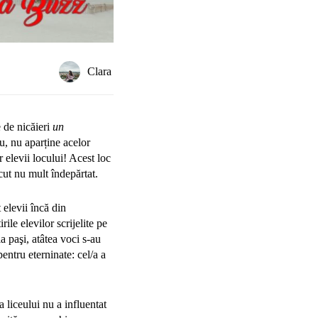
Clara
 de nicăieri
un
u, nu aparține acelor
 elevii locului! Acest loc
ecut nu mult îndepărtat.
 elevii încă din
ile elevilor scrijelite pe
ia paşi, atâtea voci s-au
entru eterninate: cel/a a
 liceului nu a influentat