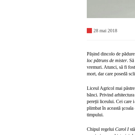
28 mai 2018
Pășind dincolo de pădurea
loc pătruns de mister
. Să
vremuri. Atunci, să fi fos
mort, dar care posedă scl
Liceul Agricol mai păstreaz
bănci. Privind arhitectura
pereții liceului. Cei care 
plimbat în această şcoala 
timpului.
Chipul regelui
Carol I
stă