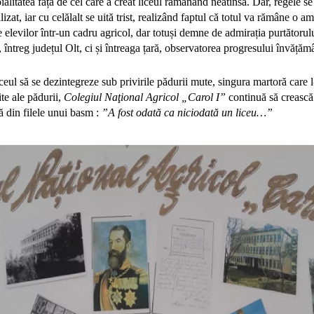
oialitatea față de cel care a creat liceul rămânând neatinsă. Dar, regele s
lizat, iar cu celălalt se uită trist, realizând faptul că totul va rămâne o a
e elevilor într-un cadru agricol, dar totuși demne de admirația purtătoru
 întreg județul Olt, ci și întreaga țară, observatorea progresului învățămâ
ceul să se dezintegreze sub privirile pădurii mute, singura martoră care l-a
te ale pădurii,
Colegiul Naţional Agricol „Carol I”
continuă să crească
 din filele unui basm :
”A fost odată ca niciodată un liceu…”