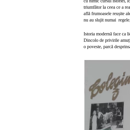
cu nimic cursul istoriei, l
triumfător la ceea ce a rea
află frumoasele reușite al
nu au slujit numai regele,
Istoria modernă face ca li
Dincolo de privirile amuți
o poveste, parcă desprinsă