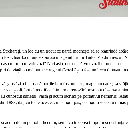
 Strehareți, un loc cu un trecut ce parcă mocnește să se reaprindă apăre
 fi fost chiar locul unde s-au ascuns pandurii lui Tudor Vladimirescu? N
t casa unor mari voievozi? Nici asta, doar dacă voievozii erau chiar chiar
ipiri de viață poartă numele regelui
Carol I
și a fost un liceu dintr-un tr
ă și astăzi, chiar dacă porțile i-au fost închise, magia cu care și-a vrăjit
 acestei școli, brutal modificată în urma renovărilor se pot observa amintir
i-au cunoscut sufletul, vărsă şi acum lacrimi pe portativul nemuririi. Atâț
din 1883, dar, cu toate acestea, un singur pas, o singură voce au rămas p
 și acum demn pe holul liceului, semn că trecerea timpului și desființarea