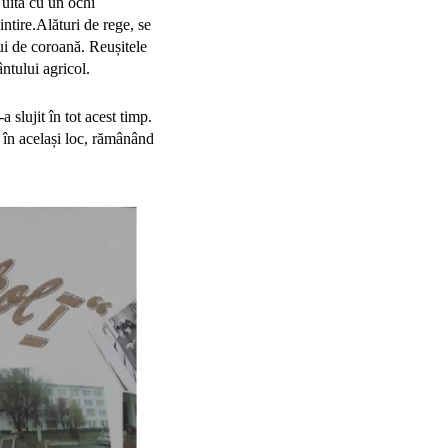
e uită cu un ochi
mintire.Alături de rege, se
lui de coroană. Reușitele
ntului agricol.
 slujit în tot acest timp.
 în același loc, rămânând