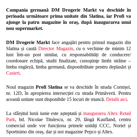
Compania germană DM Drogerie Markt va deschide în
perioada următoare prima unitate din Slatina, iar Profi va
ajunge la patru magazine în oraș, după inaugurarea unui
nou supermarket.
DM Drogerie Markt
face angajări pentru primul magazin din
Slatina și caută
Director Magazin
, cu o vechime de minim 12
luni într-un post similar, cu responsabilități de conducere/
coordonare echipă, studii finalizate, cunoştinţe limbi străine –
limba engleză, limba germană, disponibilitate pentru deplasări și
Casieri
.
Noul magazin
Profi Slatina
se va deschide în strada Cornișei,
nr. 12D, în apropierea intersecției cu strada Primăverii. Pentru
această unitate sunt disponibile 15 locuri de muncă.
Detalii aici
.
La sfârșitul lunii iunie este așteptată și
inaugurarea Altex Retail
Park
, bd. Nicolae Titulescu, nr. 29, lângă Kaufland, centru
comercial unde vor funcționa primele unități CCC, Noriel și
Sportisimo din oraș, dar și noi magazine Pepco și Altex.