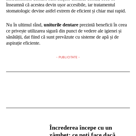
înseamnă că acestea devin ușor accesibile, iar tratamentul
stomatologic devine astfel extrem de eficient și chiar mai rapid.
Nu în ultimul rând,
uniturile dentare
prezintă beneficii în ceea
ce privește utilizarea sigură din punct de vedere ale igienei și
sănătății, dat fiind că sunt prevăzute cu sisteme de apă și de
aspirație eficiente.
- PUBLICITATE -
Încrederea începe cu un
zâmbet: ce poți face dacă