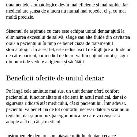
tratamentele stomatologice devin mai eficiente și mai rapide, iar
medicul are șansa de a lucra nu numai mai repede, ci și cu mai
multă precizie.
Sistemul de aspirație cu care este echipat unitul dentar ajută la
eliminarea excesului de salivă, sânge sau alte fluide din cavitatea
orală a pacientului în timp ce beneficiază de tratamentul
stomatologic. În acest fel, este redus riscul de înghițire a fluidelor
de către pacient, iar mediul de lucru va fi menținut curat și sigur
din punct de vedere al igienei și sănătății.
Beneficii oferite de unitul dentar
Pe lângă cele amintite mai sus, un unit dentar oferă confort
pacientului, funcționalitate și eficiență în actul medical, dar și o
siguranță ridicată atât medicului, cât și pacientului. Într-adevăr,
pacientul va beneficia de tot confortul necesar datorită scaunului
reglabil, dar și prin poziția ergonomică pe care va reuși să o
adopte atât el, cât și medicul.
Instrumentele dentare sunt atașate unitului dentar, ceea ce