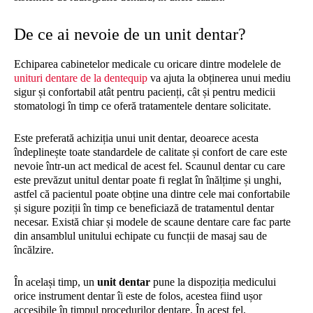
De ce ai nevoie de un unit dentar?
Echiparea cabinetelor medicale cu oricare dintre modelele de
unituri dentare de la dentequip
va ajuta la obținerea unui mediu
sigur și confortabil atât pentru pacienți, cât și pentru medicii
stomatologi în timp ce oferă tratamentele dentare solicitate.
Este preferată achiziția unui unit dentar, deoarece acesta
îndeplinește toate standardele de calitate și confort de care este
nevoie într-un act medical de acest fel. Scaunul dentar cu care
este prevăzut unitul dentar poate fi reglat în înălțime și unghi,
astfel că pacientul poate obține una dintre cele mai confortabile
și sigure poziții în timp ce beneficiază de tratamentul dentar
necesar. Există chiar și modele de scaune dentare care fac parte
din ansamblul unitului echipate cu funcții de masaj sau de
încălzire.
În același timp, un
unit dentar
pune la dispoziția medicului
orice instrument dentar îi este de folos, acestea fiind ușor
accesibile în timpul procedurilor dentare. În acest fel,